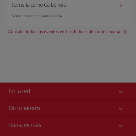
Romería Lomo Carbonero
Ver ubicación en Gran Canaria
Consulta todos los eventos en Las Palmas de Gran Canaria
En la red
De tu interés
Tu seguridad es lo primero
Iberia es más
Accesibilidad
Noticias y Novedades