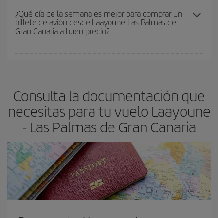
precio según tus necesidades de viaje. La tarifa básica, te
¿Qué día de la semana es mejor para comprar un
billete de avión desde Laayoune-Las Palmas de
asegura el vuelo más barato.
Gran Canaria a buen precio?
Cualquier día de la semana puedes encontrar vuelos baratos. Las
claves para encontrar los mejores precios son
anticiparte y ser
flexible.
Lo normal es que
cuanto antes
reserves tus billetes de
Consulta la documentación que
avión más baratos te saldrán. Además, si buscas los vuelos con
las fechas y los horarios del viaje un poco abiertos, podrás
elegir
necesitas para tu vuelo Laayoune
el precio más barato.
- Las Palmas de Gran Canaria