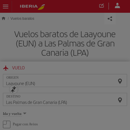
Saltar al contenido principal
Vuelos baratos
Vuelos baratos de Laayoune
(EUN) a Las Palmas de Gran
Canaria (LPA)
VUELO
ORIGEN
DESTINO
Seleccione
Ida y vuelta
una
opción
Pagar con Avios