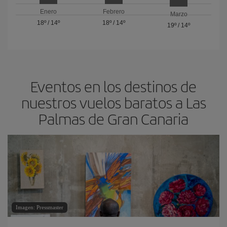
Enero
Febrero
Marzo
18º
/
14º
18º
/
14º
19º
/
14º
Eventos en los destinos de
nuestros vuelos baratos a Las
Palmas de Gran Canaria
Imagen: Pressmaster