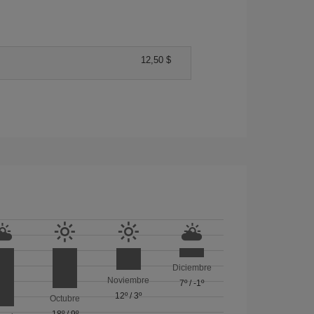
12,50 $
Diciembre
Noviembre
7º
/
-1º
12º
/
3º
Octubre
18º
/
9º