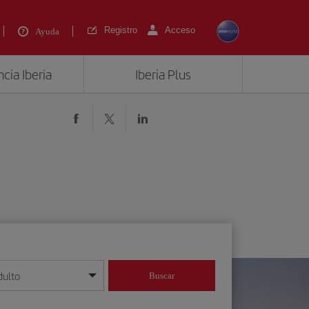
Registro
Acceso
Ayuda
cia Iberia
Iberia Plus
dulto
Buscar
o día/mes/año