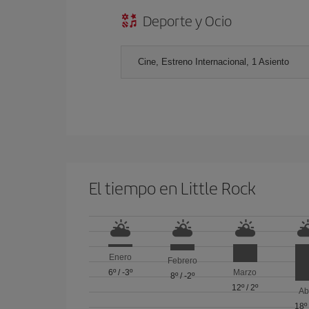
Deporte y Ocio
Cine, Estreno Internacional, 1 Asiento
El tiempo en Little Rock
Enero
Febrero
6º
/
-3º
Marzo
8º
/
-2º
12º
/
2º
Ab
18º