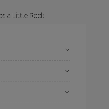
s a Little Rock
es ser flexible con las fechas y horarios de ida y
cuentras el vuelo más barato.
ratos
. Dinos desde dónde vuelas, a dónde
ra días cercanos
, tanto de ida como de vuelta,
gunos
horarios
puede que te hagan ahorrar aún
eral las Navidades, la Semana Santa y los