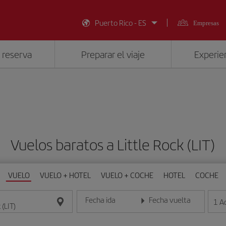
Puerto Rico - ES
Empresas
 reserva
Preparar el viaje
Experien
Vuelos baratos a Little Rock (LIT)
VUELO
VUELO + HOTEL
VUELO + COCHE
HOTEL
COCHE
Fecha ida
Fecha vuelta
1
A
Introduce la fecha en formato día/mes/año
Introduce la fecha en format