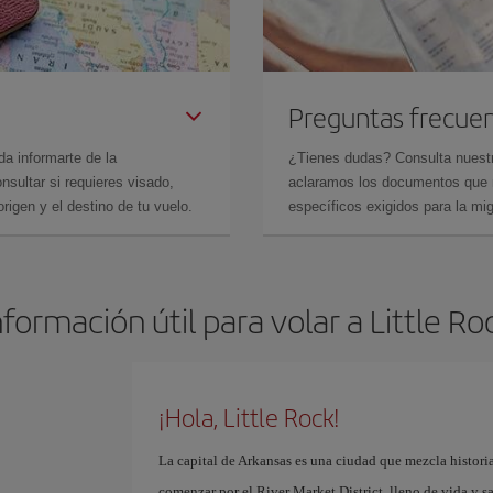
Preguntas frecue
da informarte de la
¿Tienes dudas? Consulta nues
sultar si requieres visado,
aclaramos los documentos que ne
rigen y el destino de tu vuelo.
específicos exigidos para la mi
nformación útil para volar a Little Ro
¡Hola, Little Rock!
La capital de Arkansas es una ciudad que mezcla histori
comenzar por el River Market District, lleno de vida y sa