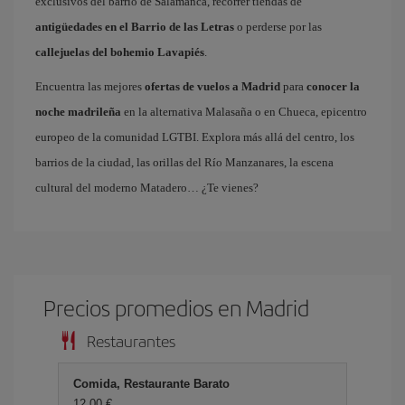
exclusivos del barrio de Salamanca, recorrer tiendas de
antigüedades en el Barrio de las Letras
o perderse por las
callejuelas del bohemio Lavapiés
.
Encuentra las mejores
ofertas de vuelos a Madrid
para
conocer la
noche madrileña
en la alternativa Malasaña o en Chueca, epicentro
europeo de la comunidad LGTBI. Explora más allá del centro, los
barrios de la ciudad, las orillas del Río Manzanares, la escena
cultural del moderno Matadero… ¿Te vienes?
Precios promedios en Madrid
Restaurantes
Comida, Restaurante Barato
12,00 €