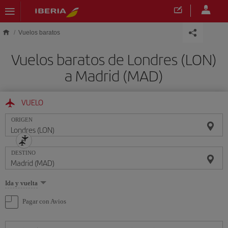
Saltar al contenido principal
Vuelos baratos
Vuelos baratos de Londres (LON)
a Madrid (MAD)
VUELO
ORIGEN
DESTINO
Seleccione
Ida y vuelta
una
opción
Pagar con Avios