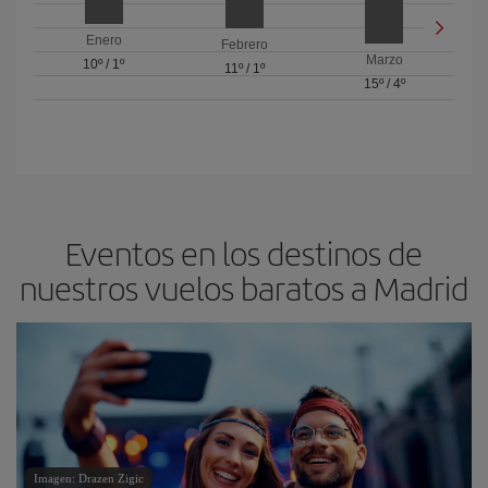
Enero
Febrero
Marzo
10º
/
1º
11º
/
1º
15º
/
4º
Eventos en los destinos de
nuestros vuelos baratos a Madrid
Imagen: Drazen Zigic