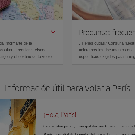
Preguntas frecue
da informarte de la
¿Tienes dudas? Consulta nues
sultar si requieres visado,
aclaramos los documentos que ne
rigen y el destino de tu vuelo.
específicos exigidos para la mi
Información útil para volar a París
¡Hola, París!
Ciudad atemporal y principal destino turístico del mundo
París
, la capital de la moda, del arte y de la cultura eu