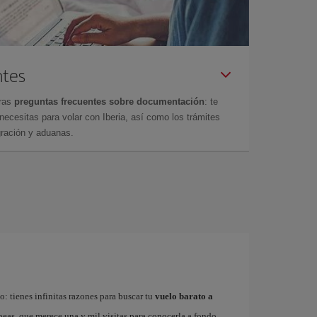
ntes
tras
preguntas frecuentes sobre documentación
: te
cesitas para volar con Iberia, así como los trámites
gración y aduanas.
: tienes infinitas razones para buscar tu
vuelo barato a
ropeas, que merece una y mil visitas para conocerla a fondo.