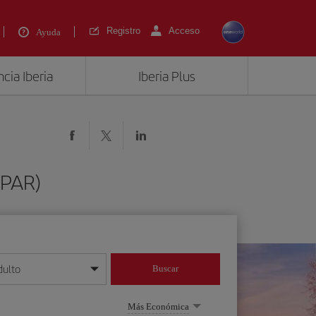
Registro
Acceso
Ayuda
cia Iberia
Iberia Plus
(PAR)
dulto
Buscar
o día/mes/año
Más Económica