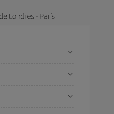
e Londres - París
s con antelación y puedes ser flexible con las
ratos
. Dinos desde dónde vuelas, a dónde
ra días cercanos
, tanto de ida como de vuelta,
gunos
horarios
puede que te hagan ahorrar aún
eral las Navidades, la Semana Santa y los