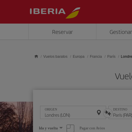
Saltar al contenido principal
Reservar
Gestionar
Vuelos baratos
Europa
Francia
París
Londre
Vuel
ORIGEN
DESTINO
Seleccione
Pagar con Avios
Ida y vuelta