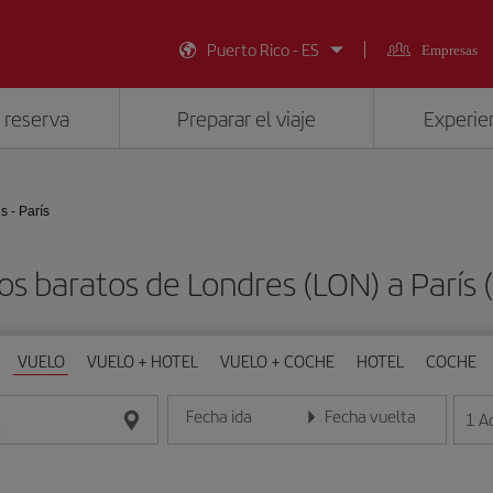
Puerto Rico - ES
Empresas
 reserva
Preparar el viaje
Experien
s - París
os baratos de Londres (LON) a París 
VUELO
VUELO + HOTEL
VUELO + COCHE
HOTEL
COCHE
Fecha ida
Fecha vuelta
1
A
Introduce la fecha en formato día/mes/año
Introduce la fecha en format