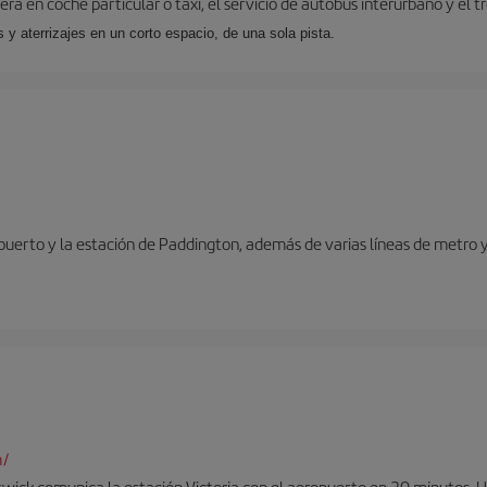
ra en coche particular o taxi, el servicio de autobús interurbano y el t
y aterrizajes en un corto espacio, de una sola pista.
opuerto y la estación de Paddington, además de varias líneas de metro 
m/
twick comunica la estación Victoria con el aeropuerto en 30 minutos. 