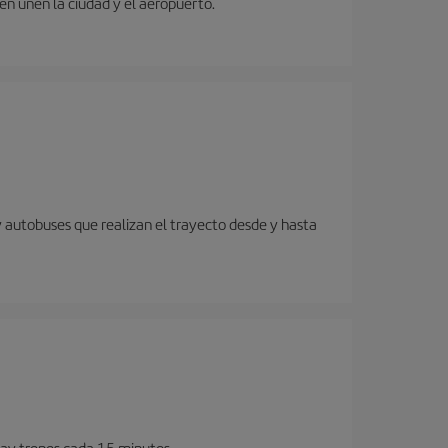
ren unen la ciudad y el aeropuerto.
y autobuses que realizan el trayecto desde y hasta
Hay trenes cada 15 minutos.