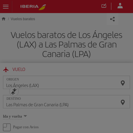
Saltar al contenido principal
Vuelos baratos
Vuelos baratos de Los Ángeles
(LAX) a Las Palmas de Gran
Canaria (LPA)
VUELO
ORIGEN
DESTINO
Seleccione
Ida y vuelta
una
opción
Pagar con Avios