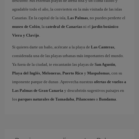
descubrir. Sus extensas playas de arena fina y un clima cálido y
agradable todo el año, la convierten en la más visitada de las islas
Canarias. En la capital de la isla,
Las Palmas
, no puedes perderte el
museo de Colón
, la
catedral de Canarias
ni el
jardín botánico
Viera y Clavijo
.
Si quieres darte un baño, acércate a la playa de
Las Canteras
,
considerada una de las playas urbanas más importantes del mundo.
Ya fuera de la ciudad, te encantarán las playas de
San Agustín
,
Playa del Inglés
,
Meloneras
,
Puerto Rico
y
Maspalomas
, con su
imponente parque de dunas .Aprovecha nuestras
ofertas de vuelos a
Las Palmas de Gran Canaria
y descubrirás sugestivos paisajes en
los
parques naturales de Tamadaba
,
Pilancones
o
Bandama
.