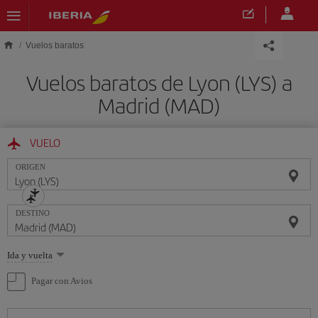
Saltar al contenido principal
Vuelos baratos
Vuelos baratos de Lyon (LYS) a
Madrid (MAD)
VUELO
ORIGEN
DESTINO
Seleccione
Ida y vuelta
una
opción
Pagar con Avios