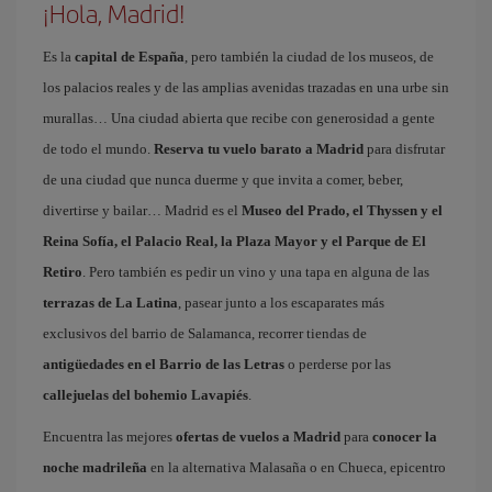
¡Hola, Madrid!
Es la
capital de España
, pero también la ciudad de los museos, de
los palacios reales y de las amplias avenidas trazadas en una urbe sin
murallas… Una ciudad abierta que recibe con generosidad a gente
de todo el mundo.
Reserva tu vuelo barato a Madrid
para disfrutar
de una ciudad que nunca duerme y que invita a comer, beber,
divertirse y bailar… Madrid es el
Museo del Prado, el Thyssen y el
Reina Sofía, el Palacio Real, la Plaza Mayor y el Parque de El
Retiro
. Pero también es pedir un vino y una tapa en alguna de las
terrazas de La Latina
, pasear junto a los escaparates más
exclusivos del barrio de Salamanca, recorrer tiendas de
antigüedades en el Barrio de las Letras
o perderse por las
callejuelas del bohemio Lavapiés
.
Encuentra las mejores
ofertas de vuelos a Madrid
para
conocer la
noche madrileña
en la alternativa Malasaña o en Chueca, epicentro