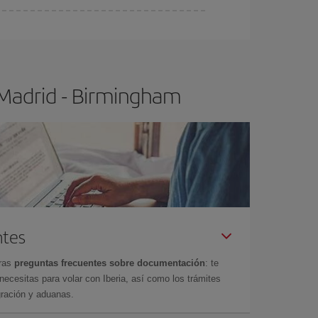
ser flexible.
Lo normal es que
cuanto antes
 poco abiertos, podrás
elegir el precio más
 Madrid - Birmingham
ntes
tras
preguntas frecuentes sobre documentación
: te
cesitas para volar con Iberia, así como los trámites
gración y aduanas.