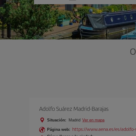
una
opción
O
Adolfo Suárez Madrid-Barajas
Situación:
Madrid
Ver en mapa
https://www.aena.es/es/adolfo-
Página web: