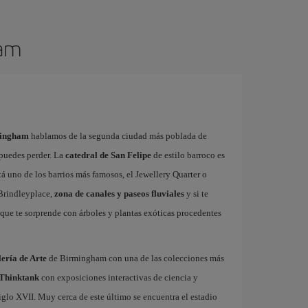
ham
mingham
hablamos de la segunda ciudad más poblada de
 puedes perder. La
catedral de San Felipe
de estilo barroco es
tá uno de los barrios más famosos, el Jewellery Quarter o
 Brindleyplace,
zona de canales y paseos fluviales
y si te
 que te sorprende con árboles y plantas exóticas procedentes
ería de Arte
de Birmingham con una de las colecciones más
 Thinktank
con exposiciones interactivas de ciencia y
siglo XVII. Muy cerca de este último se encuentra el estadio