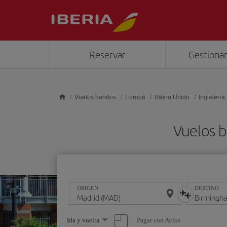
Saltar al contenido principal
Reservar
Gestionar
Vuelos baratos
Europa
Reino Unido
Inglaterra
Vuelos 
ORIGEN
DESTINO
Seleccione
Pagar con Avios
Ida y vuelta