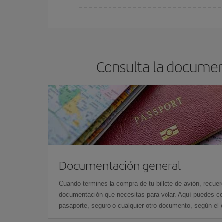
Cualquier día de la semana puedes encontrar vuel
reserves tus billetes de avión más baratos te sal
barato.
Consulta la documen
Documentación general
Cuando termines la compra de tu billete de avión, recuer
documentación que necesitas para volar. Aquí puedes con
pasaporte, seguro o cualquier otro documento, según el o