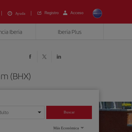
Registro
Acceso
Ayuda
cia Iberia
Iberia Plus
am (BHX)
dulto
Buscar
o día/mes/año
Más Económica