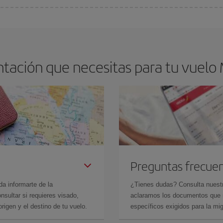
os baratos. Las claves para encontrar los mejores precios son
anticiparte y 
drán. Además, si buscas los vuelos con las fechas y los horarios del viaje un
tación que necesitas para tu vuelo
Preguntas frecue
da informarte de la
¿Tienes dudas? Consulta nues
sultar si requieres visado,
aclaramos los documentos que ne
rigen y el destino de tu vuelo.
específicos exigidos para la mi