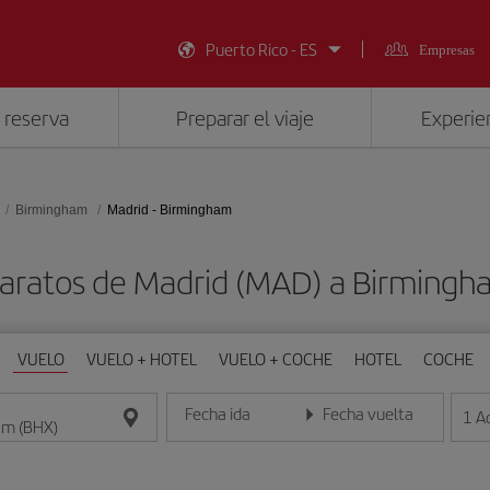
Puerto Rico - ES
Empresas
 reserva
Preparar el viaje
Experien
Birmingham
Madrid - Birmingham
baratos de Madrid (MAD) a Birmingh
VUELO
VUELO + HOTEL
VUELO + COCHE
HOTEL
COCHE
Fecha ida
Fecha vuelta
1
A
Introduce la fecha en formato día/mes/año
Introduce la fecha en format