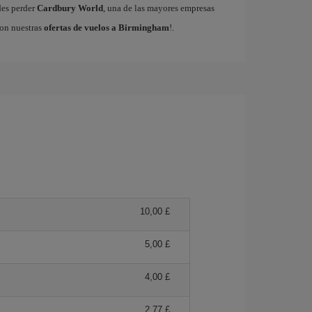
edes perder
Cardbury World
, una de las mayores empresas
con nuestras
ofertas de vuelos a Birmingham
!.
10,00 £
5,00 £
4,00 £
2,77 £