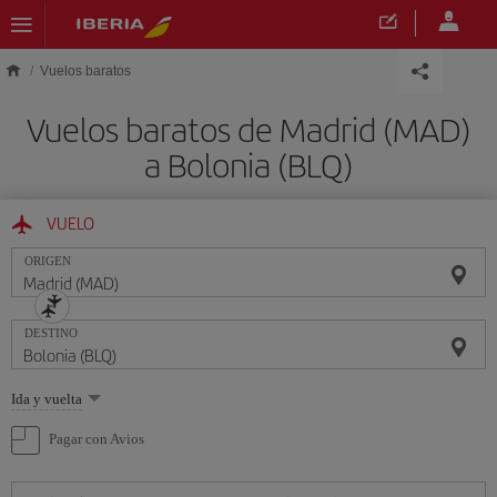
Saltar al contenido principal
Vuelos baratos
Vuelos baratos de Madrid (MAD)
a Bolonia (BLQ)
VUELO
ORIGEN
DESTINO
Seleccione
Ida y vuelta
una
opción
Pagar con Avios