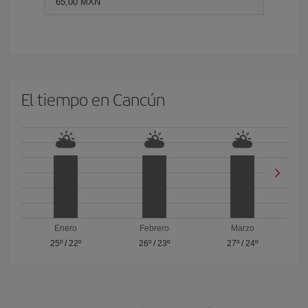
65,00 MXN
El tiempo en Cancún
Enero
Febrero
Marzo
25º
/
22º
26º
/
23º
27º
/
24º