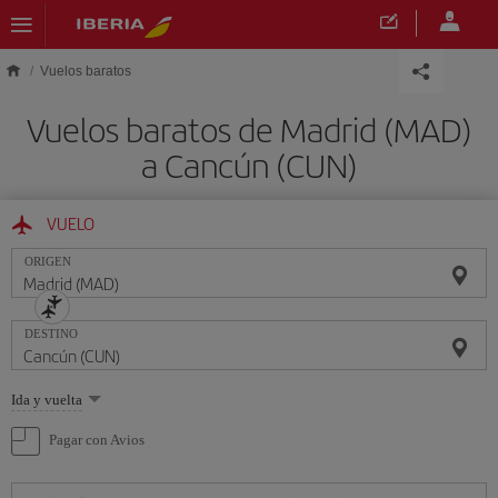
Saltar al contenido principal
Vuelos baratos
Vuelos baratos de Madrid (MAD)
a Cancún (CUN)
VUELO
ORIGEN
DESTINO
Seleccione
Ida y vuelta
una
opción
Pagar con Avios