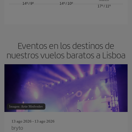
14º
/
9º
14º
/
10º
17º
/
11º
Eventos en los destinos de
nuestros vuelos baratos a Lisboa
Imagen: Artie Medvedev
13 ago 2026 - 13 ago 2026
bryto