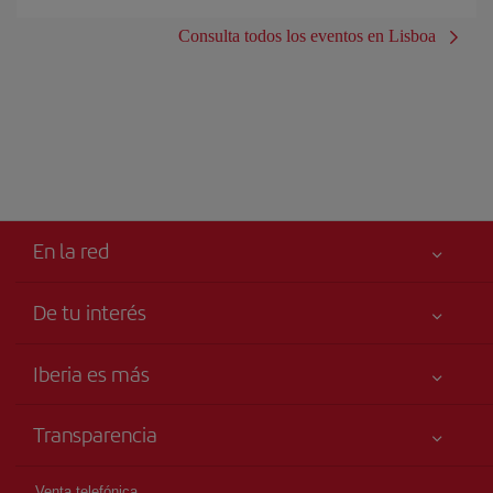
Consulta todos los eventos en Lisboa
En la red
De tu interés
Tu seguridad es lo primero
Iberia es más
Accesibilidad
Noticias y Novedades
Compromiso de servicio
Transparencia
Grupo Iberia
Publicidad
Información Legal
Accionistas e Inversores
Mapa del sitio
Venta telefónica