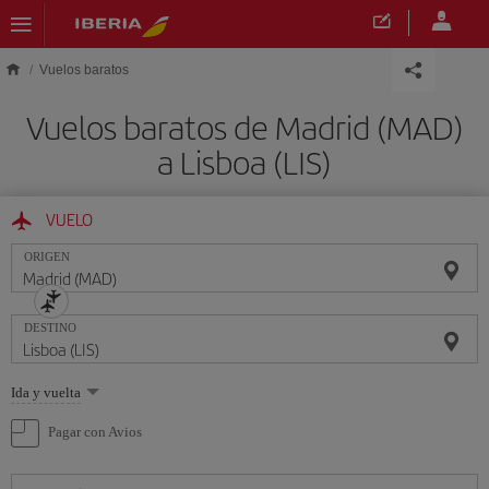
Saltar al contenido principal
Vuelos baratos
Vuelos baratos de Madrid (MAD)
a Lisboa (LIS)
VUELO
ORIGEN
DESTINO
Seleccione
Ida y vuelta
una
opción
Pagar con Avios