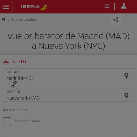
Saltar al contenido principal
Vuelos baratos
Vuelos baratos de Madrid (MAD)
a Nueva York (NYC)
VUELO
ORIGEN
DESTINO
Seleccione
Ida y vuelta
una
opción
Pagar con Avios