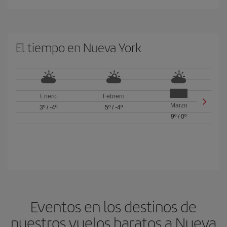
El tiempo en Nueva York
Enero
Febrero
Marzo
3º
/
-4º
5º
/
-4º
9º
/
0º
Eventos en los destinos de
nuestros vuelos baratos a Nueva