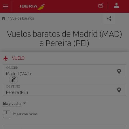
Saltar al contenido principal
Vuelos baratos
Vuelos baratos de Madrid (MAD)
a Pereira (PEI)
VUELO
ORIGEN
DESTINO
Seleccione
Ida y vuelta
una
opción
Pagar con Avios