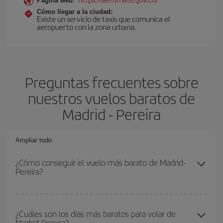
Página web:
Cómo llegar a la ciudad:
Existe un servicio de taxis que comunica el
aeropuerto con la zona urbana.
Preguntas frecuentes sobre
nuestros vuelos baratos de
Madrid - Pereira
Ampliar todo
¿Cómo conseguir el vuelo más barato de Madrid-
Pereira?
Podrás ahorrar en tu billete de avión de Madrid-Pereira-dest y
conseguir el vuelo más barato si evitas temporadas altas,
¿Cuáles son los días más baratos para volar de
Madrid-Pereira?
compras con antelación y puedes ser flexible con las fechas y