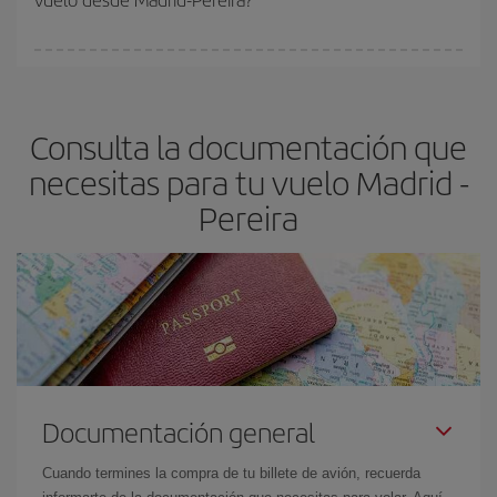
vayan agotando. Por eso, comprar con antelación es
fundamental
para conseguir
vuelos baratos a Madrid-Pereira-
En Iberia, tenemos distintas tarifas para garantizarte el mejor
dest
.
precio según tus necesidades de viaje. La tarifa básica, te
asegura el vuelo más barato.
Consulta la documentación que
necesitas para tu vuelo Madrid -
Pereira
Documentación general
Cuando termines la compra de tu billete de avión, recuerda