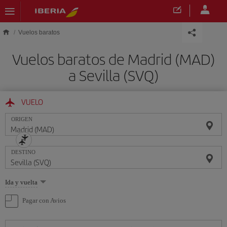
Saltar al contenido principal
Vuelos baratos
Vuelos baratos de Madrid (MAD)
a Sevilla (SVQ)
VUELO
ORIGEN
DESTINO
Seleccione
Ida y vuelta
una
opción
Pagar con Avios