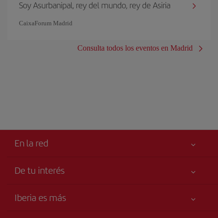
Soy Asurbanipal, rey del mundo, rey de Asiria
CaixaForum Madrid
Consulta todos los eventos en Madrid
En la red
De tu interés
Tu seguridad es lo primero
Iberia es más
Accesibilidad
Noticias y Novedades