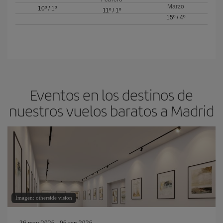
Marzo
10º
/
1º
11º
/
1º
15º
/
4º
Eventos en los destinos de
nuestros vuelos baratos a Madrid
Imagen: otherside vision
26 may 2026 - 06 sep 2026