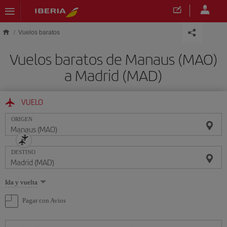
Saltar al contenido principal
Vuelos baratos
Vuelos baratos de Manaus (MAO)
a Madrid (MAD)
VUELO
ORIGEN
DESTINO
Seleccione
Ida y vuelta
una
opción
Pagar con Avios