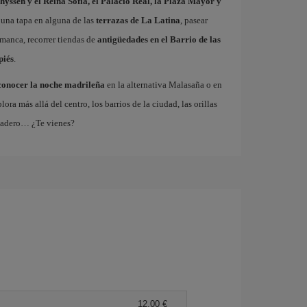
hyssen y el Reina Sofía, el Palacio Real, la Plaza Mayor y
 una tapa en alguna de las
terrazas de La Latina
, pasear
amanca, recorrer tiendas de
antigüedades en el Barrio de las
piés
.
conocer la noche madrileña
en la alternativa Malasaña o en
 más allá del centro, los barrios de la ciudad, las orillas
tadero… ¿Te vienes?
12,00 €