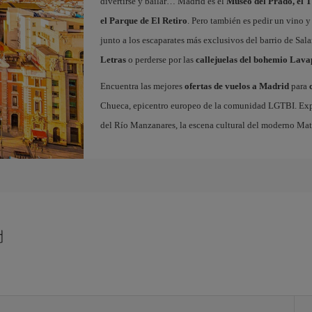
divertirse y bailar… Madrid es el
Museo del Prado, el T
el Parque de El Retiro
. Pero también es pedir un vino y
junto a los escaparates más exclusivos del barrio de Sal
Letras
o perderse por las
callejuelas del bohemio Lava
Encuentra las mejores
ofertas de vuelos a Madrid
para
Chueca, epicentro europeo de la comunidad LGTBI. Explora
del Río Manzanares, la escena cultural del moderno Ma
d