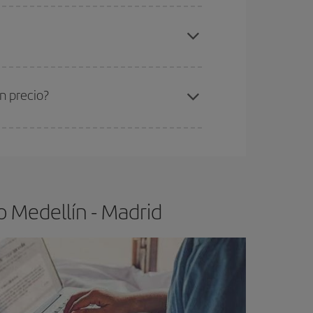
elo y de que las tarifas más baratas (turista)
dellín-Madrid-dest
.
ra el vuelo más barato.
n precio?
ser flexible.
Lo normal es que
cuanto antes
 poco abiertos, podrás
elegir el precio más
o Medellín - Madrid