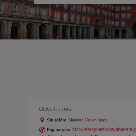
una
opción
Olaya Herrera
Situación:
Medellín
Ver en mapa
http://aeropuertoolayaherrera.g
Página web: