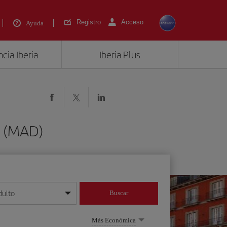
Registro
Acceso
Ayuda
cia Iberia
Iberia Plus
d (MAD)
dulto
Buscar
o día/mes/año
Más Económica