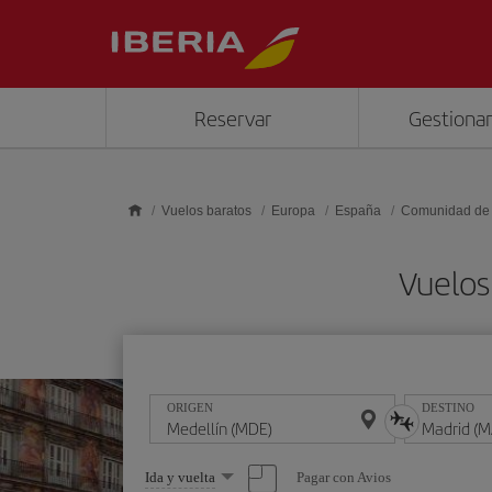
Saltar al contenido principal
Reservar
Gestionar
Vuelos baratos
Europa
España
Comunidad de
Vuelos
ORIGEN
DESTINO
Seleccione
Pagar con Avios
Ida y vuelta