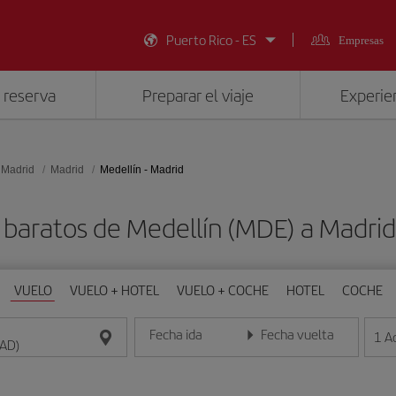
Puerto Rico - ES
Empresas
 reserva
Preparar el viaje
Experien
 Madrid
Madrid
Medellín - Madrid
 baratos de Medellín (MDE) a Madri
VUELO
VUELO + HOTEL
VUELO + COCHE
HOTEL
COCHE
Fecha ida
Fecha vuelta
1
A
Introduce la fecha en formato día/mes/año
Introduce la fecha en format