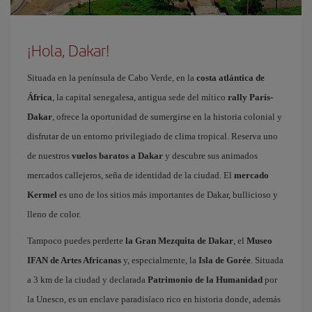
¡Hola, Dakar!
Situada en la península de Cabo Verde, en la
costa atlántica de
África
, la capital senegalesa, antigua sede del mítico
rally París-
Dakar
, ofrece la oportunidad de sumergirse en la historia colonial y
disfrutar de un entorno privilegiado de clima tropical. Reserva uno
de nuestros
vuelos baratos a Dakar
y descubre sus animados
mercados callejeros, seña de identidad de la ciudad. El
mercado
Kermel
es uno de los sitios más importantes de Dakar, bullicioso y
lleno de color.
Tampoco puedes perderte
la Gran Mezquita de Dakar
, el
Museo
IFAN de Artes Africanas
y, especialmente, la
Isla de Gorée
. Situada
a 3 km de la ciudad y declarada
Patrimonio de la Humanidad
por
la Unesco, es un enclave paradisíaco rico en historia donde, además