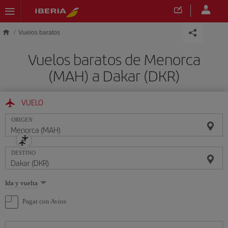
Saltar al contenido principal
Vuelos baratos
Vuelos baratos de Menorca
(MAH) a Dakar (DKR)
VUELO
ORIGEN
DESTINO
Seleccione
Ida y vuelta
una
opción
Pagar con Avios