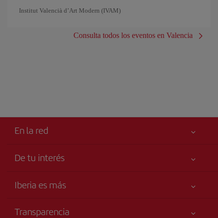
Institut Valencià d’Art Modern (IVAM)
Consulta todos los eventos en Valencia
En la red
De tu interés
Tu seguridad es lo primero
Iberia es más
Accesibilidad
Noticias y Novedades
Compromiso de servicio
Transparencia
Grupo Iberia