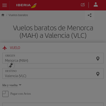
Saltar al contenido principal
Vuelos baratos
Vuelos baratos de Menorca
(MAH) a Valencia (VLC)
VUELO
ORIGEN
DESTINO
Seleccione
Ida y vuelta
una
opción
Pagar con Avios