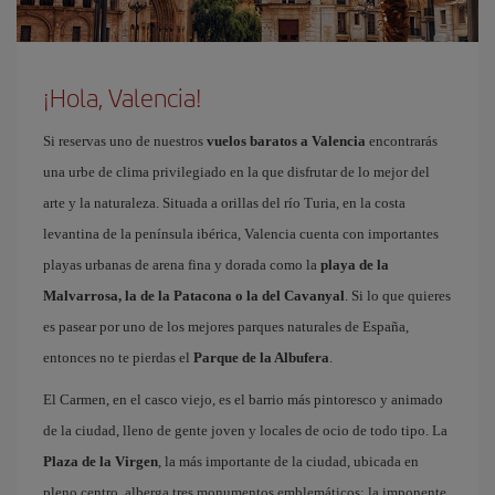
¡Hola, Valencia!
Si reservas uno de nuestros
vuelos baratos a Valencia
encontrarás
una urbe de clima privilegiado en la que disfrutar de lo mejor del
arte y la naturaleza. Situada a orillas del río Turia, en la costa
levantina de la península ibérica, Valencia cuenta con importantes
playas urbanas de arena fina y dorada como la
playa de la
Malvarrosa, la de la Patacona o la del Cavanyal
. Si lo que quieres
es pasear por uno de los mejores parques naturales de España,
entonces no te pierdas el
Parque de la Albufera
.
El Carmen, en el casco viejo, es el barrio más pintoresco y animado
de la ciudad, lleno de gente joven y locales de ocio de todo tipo. La
Plaza de la Virgen
, la más importante de la ciudad, ubicada en
pleno centro, alberga tres monumentos emblemáticos: la imponente