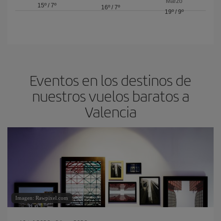
Marzo
15º
/
7º
16º
/
7º
19º
/
9º
Eventos en los destinos de
nuestros vuelos baratos a
Valencia
Imagen: Rawpixel.com