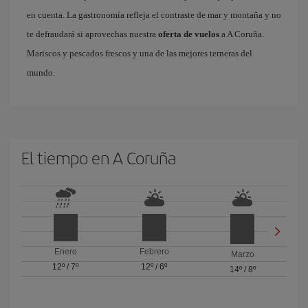
en cuenta. La gastronomía refleja el contraste de mar y montaña y no
te defraudará si aprovechas nuestra
oferta de vuelos
a A Coruña.
Mariscos y pescados frescos y una de las mejores terneras del
mundo.
El tiempo en A Coruña
Enero
Febrero
Marzo
12º
/
7º
12º
/
6º
14º
/
8º