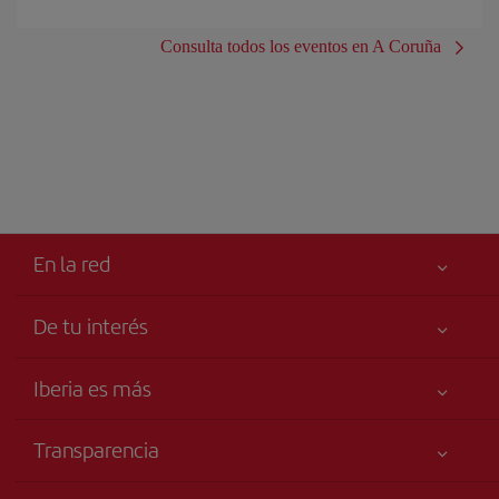
Consulta todos los eventos en A Coruña
En la red
De tu interés
Tu seguridad es lo primero
Iberia es más
Accesibilidad
Noticias y Novedades
Compromiso de servicio
Transparencia
Grupo Iberia
Publicidad
Información Legal
Accionistas e Inversores