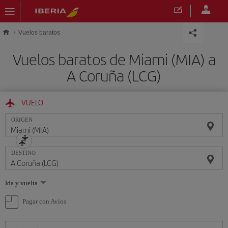
Saltar al contenido principal
Vuelos baratos
Vuelos baratos de Miami (MIA) a
A Coruña (LCG)
VUELO
ORIGEN
DESTINO
Seleccione
Ida y vuelta
una
opción
Pagar con Avios