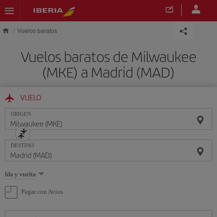
Saltar al contenido principal
Vuelos baratos
Vuelos baratos de Milwaukee
(MKE) a Madrid (MAD)
VUELO
ORIGEN
DESTINO
Seleccione
Ida y vuelta
una
opción
Pagar con Avios