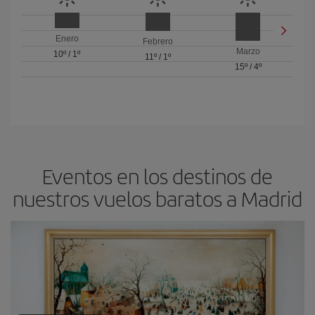
Enero
Febrero
Marzo
10º
/
1º
11º
/
1º
15º
/
4º
Eventos en los destinos de
nuestros vuelos baratos a Madrid