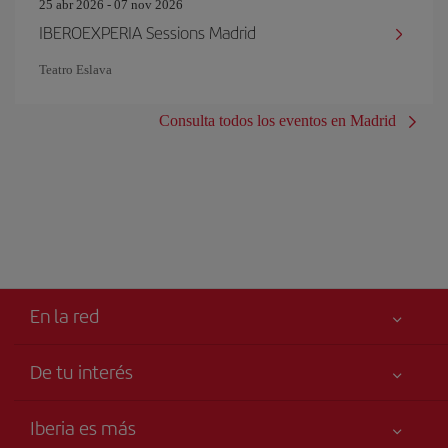
25 abr 2026 - 07 nov 2026
IBEROEXPERIA Sessions Madrid
Teatro Eslava
Consulta todos los eventos en Madrid
En la red
De tu interés
Tu seguridad es lo primero
Iberia es más
Accesibilidad