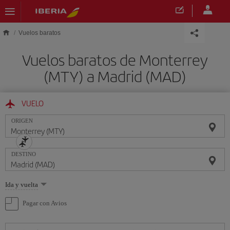
Saltar al contenido principal
Vuelos baratos
Vuelos baratos de Monterrey
(MTY) a Madrid (MAD)
VUELO
ORIGEN
DESTINO
Seleccione
Ida y vuelta
una
opción
Pagar con Avios