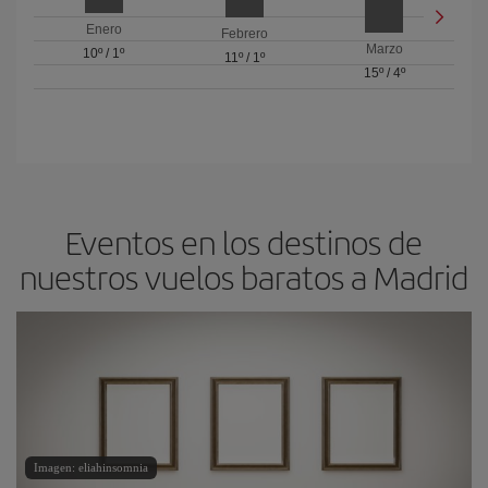
Enero
Febrero
Marzo
10º
/
1º
11º
/
1º
15º
/
4º
Eventos en los destinos de
nuestros vuelos baratos a Madrid
Imagen: eliahinsomnia