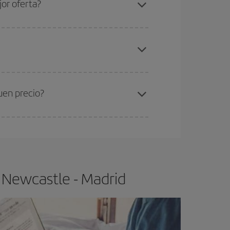
or oferta?
elo y de que las tarifas más baratas (turista)
wcastle-Madrid-dest
.
ra el vuelo más barato.
uen precio?
ser flexible.
Lo normal es que
cuanto antes
 poco abiertos, podrás
elegir el precio más
 Newcastle - Madrid