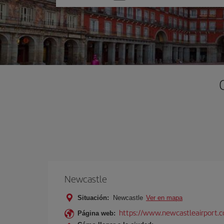
una
opción
Newcastle
Situación:
Newcastle
Ver en mapa
https://www.newcastleairport.
Página web: