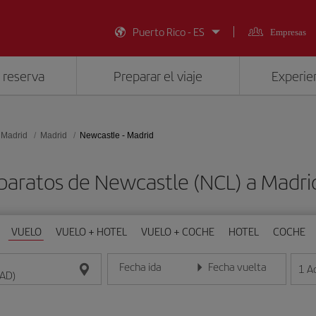
Puerto Rico - ES
Empresas
 reserva
Preparar el viaje
Experien
 Madrid
Madrid
Newcastle - Madrid
baratos de Newcastle (NCL) a Madr
VUELO
VUELO + HOTEL
VUELO + COCHE
HOTEL
COCHE
Fecha ida
Fecha vuelta
1
A
Introduce la fecha en formato día/mes/año
Introduce la fecha en format