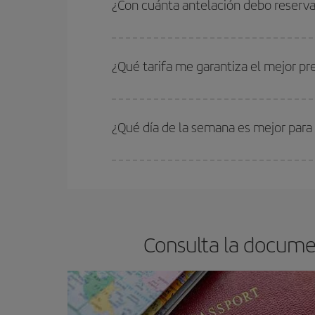
¿Con cuánta antelación debo reserva
precios encontrarás.
Cuanto antes reserves
tus vuelos, mejores precio
estén disponibles o se vayan agotando. Por eso,
¿Qué tarifa me garantiza el mejor p
En Iberia, tenemos distintas tarifas para garantiz
¿Qué día de la semana es mejor para
Cualquier día de la semana puedes encontrar vuel
reserves tus billetes de avión más baratos te sal
barato.
Consulta la docume