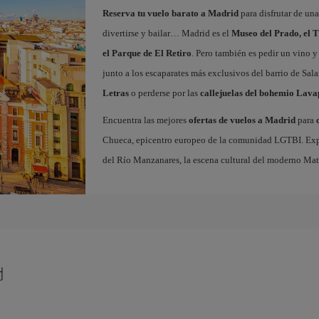
Reserva tu vuelo barato a Madrid
para disfrutar de un
divertirse y bailar… Madrid es el
Museo del Prado, el T
el Parque de El Retiro
. Pero también es pedir un vino y
junto a los escaparates más exclusivos del barrio de Sal
Letras
o perderse por las
callejuelas del bohemio Lava
Encuentra las mejores
ofertas de vuelos a Madrid
para
Chueca, epicentro europeo de la comunidad LGTBI. Explora
del Río Manzanares, la escena cultural del moderno Ma
d