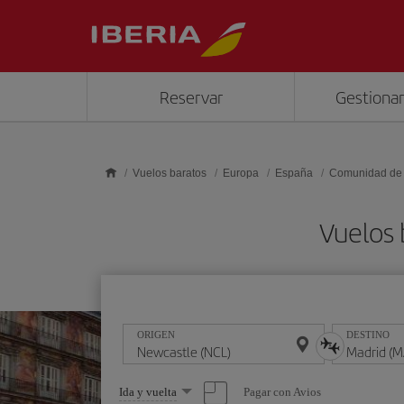
Saltar al contenido principal
Reservar
Gestionar
Vuelos baratos
Europa
España
Comunidad de
Vuelos 
ORIGEN
DESTINO
Seleccione
Pagar con Avios
Ida y vuelta