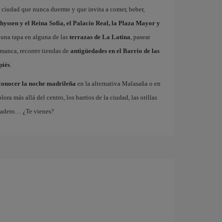
a ciudad que nunca duerme y que invita a comer, beber,
hyssen y el Reina Sofía, el Palacio Real, la Plaza Mayor y
 una tapa en alguna de las
terrazas de La Latina
, pasear
amanca, recorrer tiendas de
antigüedades en el Barrio de las
piés
.
conocer la noche madrileña
en la alternativa Malasaña o en
 más allá del centro, los barrios de la ciudad, las orillas
tadero… ¿Te vienes?