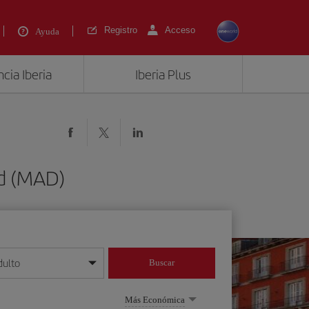
Registro
Acceso
Ayuda
cia Iberia
Iberia Plus
id (MAD)
dulto
Buscar
o día/mes/año
Más Económica