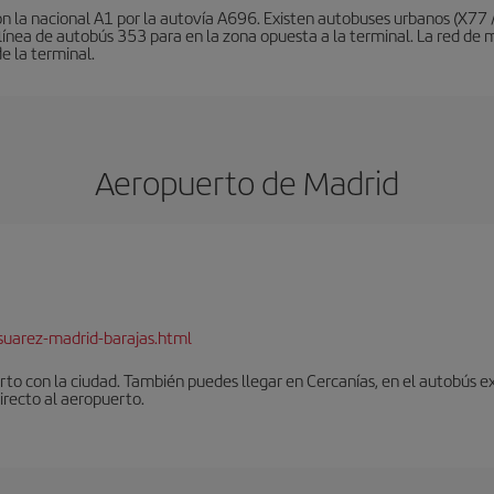
on la nacional A1 por la autovía A696. Existen autobuses urbanos (X77
a línea de autobús 353 para en la zona opuesta a la terminal. La red 
de la terminal.
Aeropuerto de Madrid
suarez-madrid-barajas.html
to con la ciudad. También puedes llegar en Cercanías, en el autobús ex
irecto al aeropuerto.