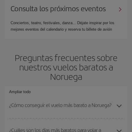
Consulta los próximos eventos
Conciertos, teatro, festivales, danza... Déjate inspirar por los
mejores eventos del calendario y reserva tu billete de avión
Preguntas frecuentes sobre
nuestros vuelos baratos a
Noruega
Ampliar todo
¿Cómo conseguir el vuelo más barato a Noruega?
Podrás ahorrar en tu billete de avión y conseguir el vuelo más
barato si evitas temporadas altas, compras con antelación y
¿Cuáles son los días más baratos para volar a