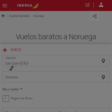
Saltar al contenido principal
Vuelos baratos
Europa
Vuelos baratos a Noruega
VUELO
ORIGEN
Destino
Seleccione
Ida y vuelta
una
opción
Pagar con Avios