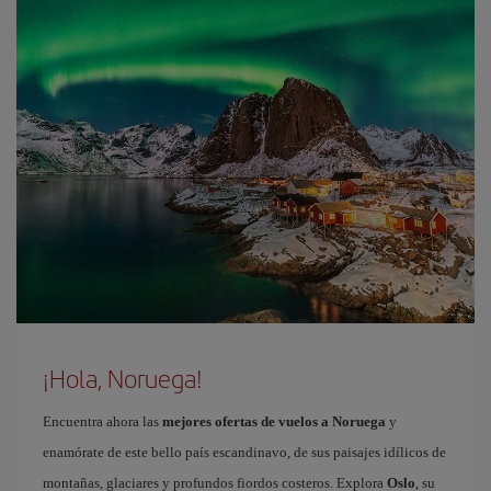
¡Hola, Noruega!
Encuentra ahora las
mejores ofertas de vuelos a Noruega
y
enamórate de este bello país escandinavo, de sus paisajes idílicos de
montañas, glaciares y profundos fiordos costeros. Explora
Oslo
, su