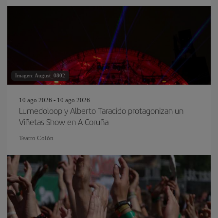
Imagen: August_0802
10 ago 2026 - 10 ago 2026
Lumedoloop y Alberto Taracido protagonizan un
Viñetas Show en A Coruña
Teatro Colón