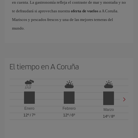
en cuenta. La gastronomía refleja el contraste de mar y montaña y no
te defraudará si aprovechas nuestra
oferta de vuelos
a A Coruña.
Mariscos y pescados frescos y una de las mejores terneras del
mundo.
El tiempo en A Coruña
Enero
Febrero
Marzo
12º
/
7º
12º
/
6º
14º
/
8º