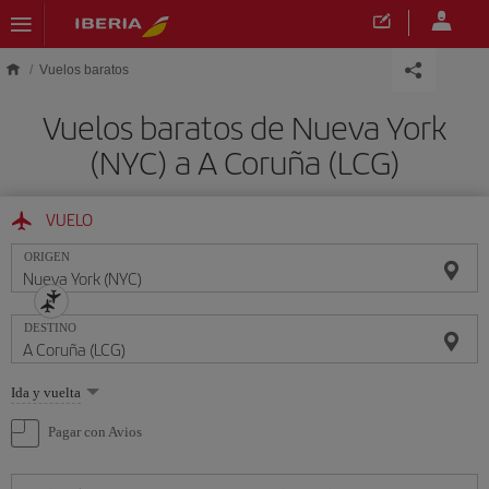
Saltar al contenido principal
Vuelos baratos
Vuelos baratos de Nueva York
(NYC) a A Coruña (LCG)
VUELO
ORIGEN
DESTINO
Seleccione
Ida y vuelta
una
opción
Pagar con Avios