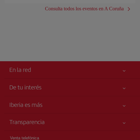
Consulta todos los eventos en A Coruña
En la red
De tu interés
Tu seguridad es lo primero
Iberia es más
Accesibilidad
Noticias y Novedades
Compromiso de servicio
Transparencia
Grupo Iberia
Publicidad
Información Legal
Accionistas e Inversores
Mapa del sitio
Venta telefónica