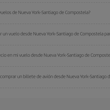
ar, solo tienes que empezar una consulta en nuestro
buscador de vuelos ba
. Te mostraremos los vuelos más baratos, no solo
para tu consulta, sino pa
 vuelos de Nueva York-Santiago de Compostela?
s, busca en las diferentes opciones de vuelo que te ofrecemos cada día: al
do
fuera de las temporadas altas
. Aunque depende de tu destino, por lo gen
 alta. Además, sobre todo si estás pensando en una escapada de fin de sem
r un vuelo desde Nueva York-Santiago de Compostela para
s encontrarás. Los precios dependen de las plazas que queden libres en el vu
 comprar con antelación es
fundamental
para conseguir
vuelos baratos a N
recio en mi vuelo desde Nueva York-Santiago de Composte
arte el mejor precio según tus necesidades de viaje. La tarifa básica, te asegu
 comprar un billete de avión desde Nueva York-Santiago 
os baratos. Las claves para encontrar los mejores precios son
anticiparte y 
drán. Además, si buscas los vuelos con las fechas y los horarios del viaje un