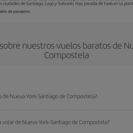
s ciudades de Santiago, Lugo y Sobrado. Hay parada de taxis en la plant
ales de pasajeros.
sobre nuestros vuelos baratos de Nu
Compostela
o de Nueva York-Santiago de Compostela?
ork-Santiago de Compostela-dest y conseguir el vuelo más barato si evitas t
lta.
ra volar de Nueva York-Santiago de Compostela?