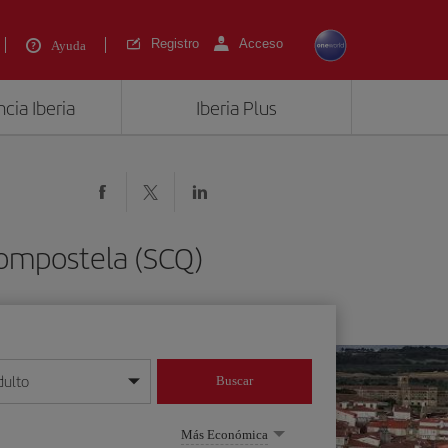
Registro
Acceso
Ayuda
cia Iberia
Iberia Plus
Compostela (SCQ)
dulto
Buscar
o día/mes/año
Más Económica