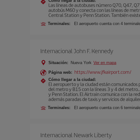
Cómo llegar a la ciudad:
Las líneas de autobuses número Q70, Q47, Q72
autobús M60 y conecta con las líneas de metr
Central Station y Penn Station. También existe 
Terminales:
El aeropuerto cuenta con 4 terminale
Internacional John F. Kennedy
Situación:
Nueva York
Ver en mapa
https://www.jfkairport.com/
Página web:
Cómo llegar a la ciudad:
El aeropuerto y la ciudad están comunicados po
del metro y B15 con la líneas 3 y 4 del metr
y Penn Station. El Airtrain comunica con la re
además paradas de taxis y servicios de alquile
Terminales:
El aeropuerto cuenta con 6 terminales
Internacional Newark Liberty