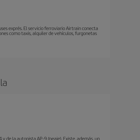
s exprés. El servicio ferroviario Airtrain conecta
nes como taxis, alquiler de vehículos, furgonetas
la
 y de la autopista AP-9 (peaje). Existe, además, un