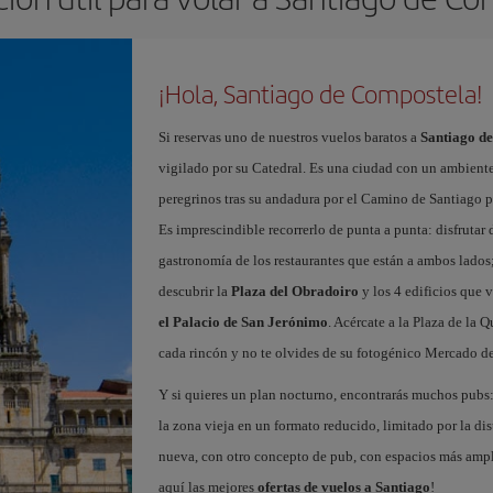
¡Hola, Santiago de Compostela!
Si reservas uno de nuestros vuelos baratos a
Santiago d
vigilado por su Catedral. Es una ciudad con un ambient
peregrinos tras su andadura por el Camino de Santiago pa
Es imprescindible recorrerlo de punta a punta: disfrutar d
gastronomía de los restaurantes que están a ambos lados;
descubrir la
Plaza del Obradoiro
y los 4 edificios que v
el Palacio de San Jerónimo
. Acércate a la Plaza de la 
cada rincón y no te olvides de su fotogénico Mercado de
Y si quieres un plan nocturno, encontrarás muchos pubs: 
la zona vieja en un formato reducido, limitado por la dist
nueva, con otro concepto de pub, con espacios más ampli
aquí las mejores
ofertas de vuelos a Santiago
!