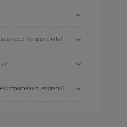
ratos
. Dinos desde dónde vuelas, a dónde
ra días cercanos
, tanto de ida como de vuelta,
gunos
horarios
puede que te hagan ahorrar aún
eral las Navidades, la Semana Santa y los
ana,
cuanto antes
compres tu vuelo, mejores
 conseguir la mejor oferta?
elo y de que las tarifas más baratas (turista)
ueva York-Santiago de Compostela-dest
.
la?
ra el vuelo más barato.
de Compostela a buen precio?
ser flexible.
Lo normal es que
cuanto antes
 poco abiertos, podrás
elegir el precio más