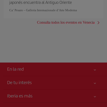
japonés encuentra al Antiguo Oriente
Ca’ Pesaro – Galleria Internazionale d’Arte Moderna
Consulta todos los eventos en Venecia
En la red
De tu interés
Tu seguridad es lo primero
Iberia es más
Accesibilidad
Noticias y Novedades
Compromiso de servicio