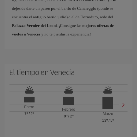
dejes de darte un paseo por el barrio de Canareggio (donde se
encuentra el antiguo barrio judío) o el de Dorsoduro, sede del
Palazzo Vernier dei Leoni
. ¡Consigue las
mejores ofertas de
vuelos a Venecia
y no te pierdas la experiencia!
El tiempo en Venecia
Enero
Febrero
7º
/
2º
Marzo
9º
/
2º
13º
/
5º