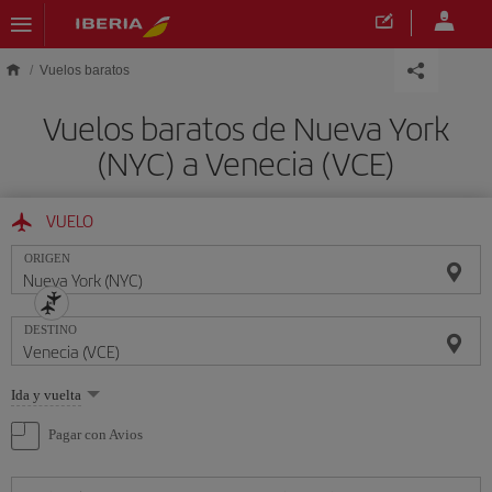
Saltar al contenido principal
Vuelos baratos
Vuelos baratos de Nueva York
(NYC) a Venecia (VCE)
VUELO
ORIGEN
DESTINO
Seleccione
Ida y vuelta
una
opción
Pagar con Avios