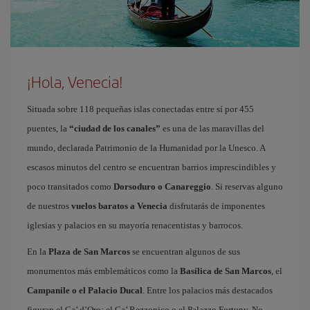
¡Hola, Venecia!
Situada sobre 118 pequeñas islas conectadas entre sí por 455
puentes, la
“ciudad de los canales”
es una de las maravillas del
mundo, declarada Patrimonio de la Humanidad por la Unesco. A
escasos minutos del centro se encuentran barrios imprescindibles y
poco transitados como
Dorsoduro o Canareggio
. Si reservas alguno
de nuestros
vuelos baratos a Venecia
disfrutarás de imponentes
iglesias y palacios en su mayoría renacentistas y barrocos.
En la
Plaza de San Marcos
se encuentran algunos de sus
monumentos más emblemáticos como la
Basílica de San Marcos
, el
Campanile o el Palacio Ducal
. Entre los palacios más destacados
figuran el Ca’ d’Oro; el Ca’ Rezzonico o el Palazzo Fortuny. No