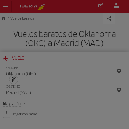
Saltar al contenido principal
Vuelos baratos
Vuelos baratos de Oklahoma
(OKC) a Madrid (MAD)
VUELO
ORIGEN
DESTINO
Seleccione
Ida y vuelta
una
opción
Pagar con Avios