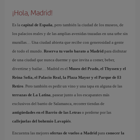
¡Hola, Madrid!
Es la
capital de España
, pero también la ciudad de los museos, de
los palacios reales y de las amplias avenidas trazadas en una urbe sin
murallas… Una ciudad abierta que recibe con generosidad a gente
de todo el mundo.
Reserva tu vuelo barato a Madrid
para disfrutar
de una ciudad que nunca duerme y que invita a comer, beber,
divertirse y bailar… Madrid es el
Museo del Prado, el Thyssen y el
Reina Sofía, el Palacio Real, la Plaza Mayor y el Parque de El
Retiro
. Pero también es pedir un vino y una tapa en alguna de las
terrazas de La Latina
, pasear junto a los escaparates más
exclusivos del barrio de Salamanca, recorrer tiendas de
antigüedades en el Barrio de las Letras
o perderse por las
callejuelas del bohemio Lavapiés
.
Encuentra las mejores
ofertas de vuelos a Madrid
para
conocer la