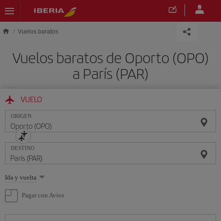
Saltar al contenido principal
Vuelos baratos
Vuelos baratos de Oporto (OPO)
a París (PAR)
VUELO
ORIGEN
DESTINO
Seleccione
Ida y vuelta
una
opción
Pagar con Avios