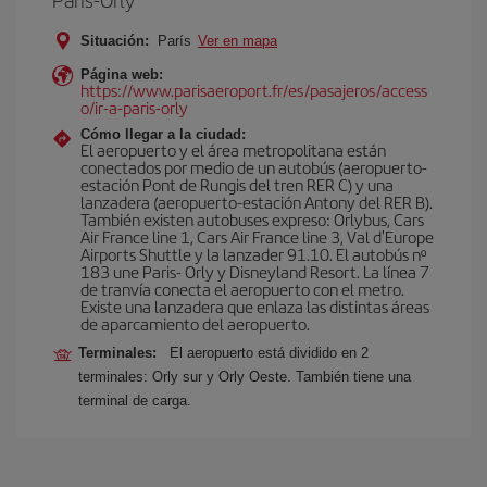
Situación:
París
Ver en mapa
Página web:
https://www.parisaeroport.fr/es/pasajeros/access
o/ir-a-paris-orly
Cómo llegar a la ciudad:
El aeropuerto y el área metropolitana están
conectados por medio de un autobús (aeropuerto-
estación Pont de Rungis del tren RER C) y una
lanzadera (aeropuerto-estación Antony del RER B).
También existen autobuses expreso: Orlybus, Cars
Air France line 1, Cars Air France line 3, Val d'Europe
Airports Shuttle y la lanzader 91.10. El autobús nº
183 une Paris- Orly y Disneyland Resort. La línea 7
de tranvía conecta el aeropuerto con el metro.
Existe una lanzadera que enlaza las distintas áreas
de aparcamiento del aeropuerto.
Terminales:
El aeropuerto está dividido en 2
terminales: Orly sur y Orly Oeste. También tiene una
terminal de carga.