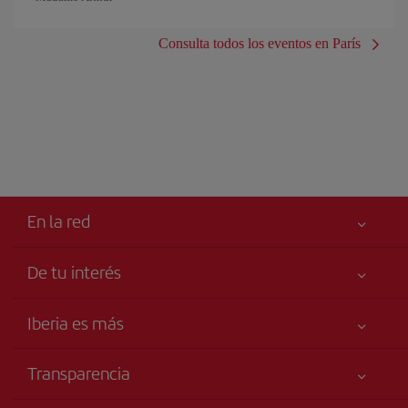
Consulta todos los eventos en París
En la red
De tu interés
Tu seguridad es lo primero
Iberia es más
Accesibilidad
Noticias y Novedades
Compromiso de servicio
Transparencia
Grupo Iberia
Publicidad
Información Legal