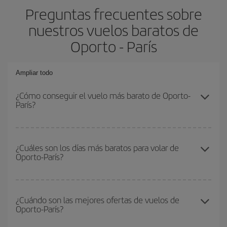
Preguntas frecuentes sobre
nuestros vuelos baratos de
Oporto - París
Ampliar todo
¿Cómo conseguir el vuelo más barato de Oporto-
París?
Podrás ahorrar en tu billete de avión de Oporto-París-dest y
conseguir el vuelo más barato si evitas temporadas altas,
¿Cuáles son los días más baratos para volar de
Oporto-París?
compras con antelación y puedes ser flexible con las fechas y
horarios de ida y vuelta.
Para saber qué días te saldrá más económico volar, solo tienes
que empezar una consulta en nuestro
buscador de vuelos
¿Cuándo son las mejores ofertas de vuelos de
Oporto-París?
baratos
. Dinos desde dónde vuelas, a dónde quieres ir y en qué
fechas habías pensado viajar. Te mostraremos los vuelos más