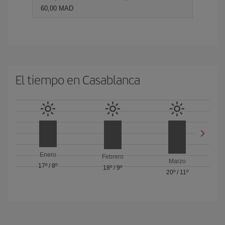
60,00 MAD
El tiempo en Casablanca
Enero
Febrero
Marzo
17º
/
8º
18º
/
9º
20º
/
11º