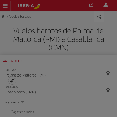
Saltar al contenido principal
Vuelos baratos
Vuelos baratos de Palma de
Mallorca (PMI) a Casablanca
(CMN)
VUELO
ORIGEN
DESTINO
Seleccione
Ida y vuelta
una
opción
Pagar con Avios