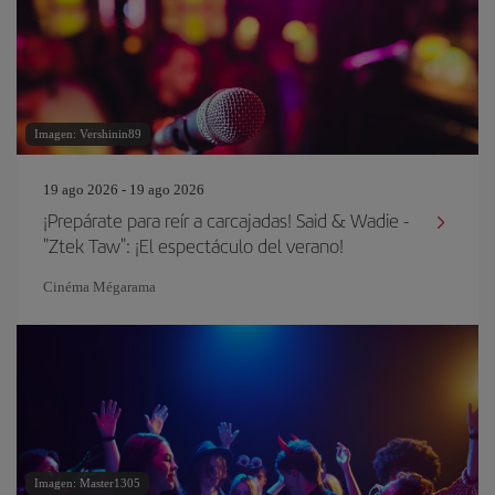
Imagen: Vershinin89
19 ago 2026 - 19 ago 2026
¡Prepárate para reír a carcajadas! Said & Wadie -
"Ztek Taw": ¡El espectáculo del verano!
Cinéma Mégarama
Imagen: Master1305