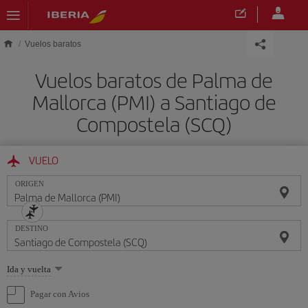
Saltar al contenido principal
Vuelos baratos
Vuelos baratos de Palma de
Mallorca (PMI) a Santiago de
Compostela (SCQ)
VUELO
ORIGEN
DESTINO
Seleccione
Ida y vuelta
una
opción
Pagar con Avios