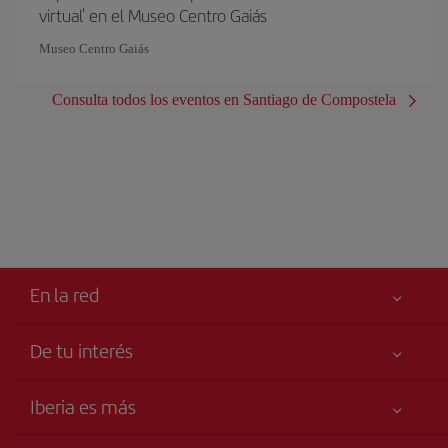
virtual' en el Museo Centro Gaiás
Museo Centro Gaiás
Consulta todos los eventos en Santiago de Compostela
En la red
De tu interés
Tu seguridad es lo primero
Iberia es más
Accesibilidad
Noticias y Novedades