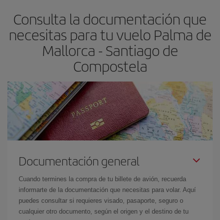
flexible.
Lo normal es que
cuanto antes
reserves tus billetes de
Consulta la documentación que
avión más baratos te saldrán. Además, si buscas los vuelos con
las fechas y los horarios del viaje un poco abiertos, podrás
elegir
necesitas para tu vuelo Palma de
el precio más barato.
Mallorca - Santiago de
Compostela
Documentación general
Cuando termines la compra de tu billete de avión, recuerda
informarte de la documentación que necesitas para volar. Aquí
puedes consultar si requieres visado, pasaporte, seguro o
cualquier otro documento, según el origen y el destino de tu