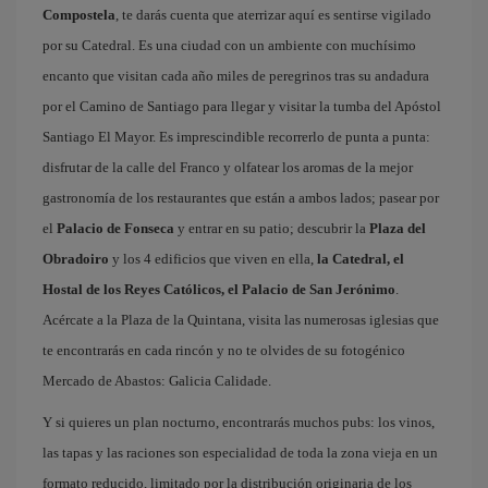
Compostela
, te darás cuenta que aterrizar aquí es sentirse vigilado
por su Catedral. Es una ciudad con un ambiente con muchísimo
encanto que visitan cada año miles de peregrinos tras su andadura
por el Camino de Santiago para llegar y visitar la tumba del Apóstol
Santiago El Mayor. Es imprescindible recorrerlo de punta a punta:
disfrutar de la calle del Franco y olfatear los aromas de la mejor
gastronomía de los restaurantes que están a ambos lados; pasear por
el
Palacio de Fonseca
y entrar en su patio; descubrir la
Plaza del
Obradoiro
y los 4 edificios que viven en ella,
la Catedral, el
Hostal de los Reyes Católicos, el Palacio de San Jerónimo
.
Acércate a la Plaza de la Quintana, visita las numerosas iglesias que
te encontrarás en cada rincón y no te olvides de su fotogénico
Mercado de Abastos: Galicia Calidade.
Y si quieres un plan nocturno, encontrarás muchos pubs: los vinos,
las tapas y las raciones son especialidad de toda la zona vieja en un
formato reducido, limitado por la distribución originaria de los