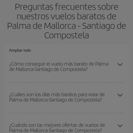
Preguntas frecuentes sobre
nuestros vuelos baratos de
Palma de Mallorca - Santiago de
Compostela
Ampliar todo
¿Cómo conseguir el vuelo más barato de Palma
de Mallorca-Santiago de Compostela?
Podrás ahorrar en tu billete de avión de Palma de Mallorca-
Santiago de Compostela-dest y conseguir el vuelo más barato si
¿Cuáles son los días más baratos para volar de
Palma de Mallorca-Santiago de Compostela?
evitas temporadas altas, compras con antelación y puedes ser
flexible con las fechas y horarios de ida y vuelta.
Para saber qué días te saldrá más económico volar, solo tienes
que empezar una consulta en nuestro
buscador de vuelos
¿Cuándo son las mejores ofertas de vuelos de
Palma de Mallorca-Santiago de Compostela?
baratos
. Dinos desde dónde vuelas, a dónde quieres ir y en qué