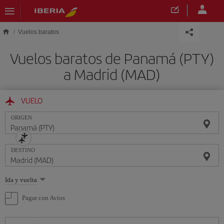
Saltar al contenido principal
Vuelos baratos
Vuelos baratos de Panamá (PTY)
a Madrid (MAD)
VUELO
ORIGEN
DESTINO
Seleccione
Ida y vuelta
una
opción
Pagar con Avios