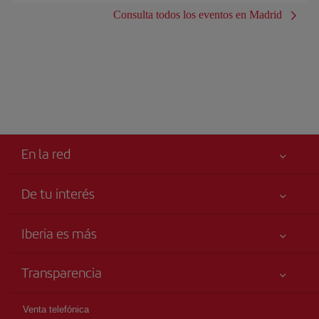
Consulta todos los eventos en Madrid
En la red
De tu interés
Tu seguridad es lo primero
Iberia es más
Accesibilidad
Noticias y Novedades
Compromiso de servicio
Transparencia
Grupo Iberia
Publicidad
Información Legal
Accionistas e Inversores
Mapa del sitio
Venta telefónica