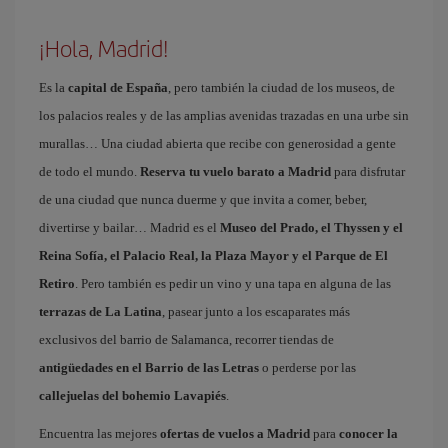
¡Hola, Madrid!
Es la
capital de España
, pero también la ciudad de los museos, de
los palacios reales y de las amplias avenidas trazadas en una urbe sin
murallas… Una ciudad abierta que recibe con generosidad a gente
de todo el mundo.
Reserva tu vuelo barato a Madrid
para disfrutar
de una ciudad que nunca duerme y que invita a comer, beber,
divertirse y bailar… Madrid es el
Museo del Prado, el Thyssen y el
Reina Sofía, el Palacio Real, la Plaza Mayor y el Parque de El
Retiro
. Pero también es pedir un vino y una tapa en alguna de las
terrazas de La Latina
, pasear junto a los escaparates más
exclusivos del barrio de Salamanca, recorrer tiendas de
antigüedades en el Barrio de las Letras
o perderse por las
callejuelas del bohemio Lavapiés
.
Encuentra las mejores
ofertas de vuelos a Madrid
para
conocer la