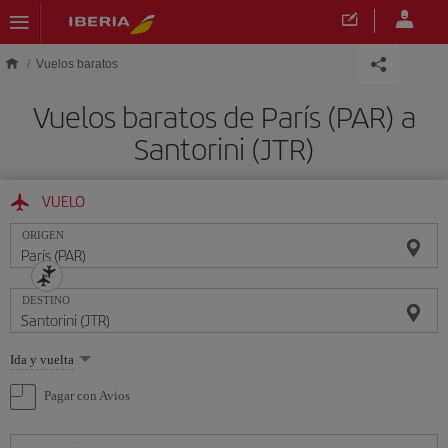
Saltar al contenido principal
Vuelos baratos
Vuelos baratos de París (PAR) a
Santorini (JTR)
VUELO
ORIGEN
DESTINO
Seleccione
Ida y vuelta
una
opción
Pagar con Avios