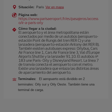
Situación:
París
Ver en mapa
Página web:
https://www.parisaeroport.fr/es/pasajeros/access
o/ir-a-paris-orly
Cómo llegar a la ciudad:
El aeropuerto y el área metropolitana están
conectados por medio de un autobús (aeropuerto-
estación Pont de Rungis del tren RER C) y una
lanzadera (aeropuerto-estación Antony del RER B).
También existen autobuses expreso: Orlybus, Cars
Air France line 1, Cars Air France line 3, Val d'Europe
Airports Shuttle y la lanzader 91.10. El autobús nº
183 une Paris- Orly y Disneyland Resort. La línea 7
de tranvía conecta el aeropuerto con el metro.
Existe una lanzadera que enlaza las distintas áreas
de aparcamiento del aeropuerto.
Terminales:
El aeropuerto está dividido en 2
terminales: Orly sur y Orly Oeste. También tiene una
terminal de carga.