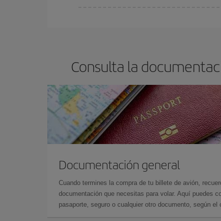
Cualquier día de la semana puedes encontrar vuel
reserves tus billetes de avión más baratos te sal
barato.
Consulta la documentaci
Documentación general
Cuando termines la compra de tu billete de avión, recuer
documentación que necesitas para volar. Aquí puedes con
pasaporte, seguro o cualquier otro documento, según el o