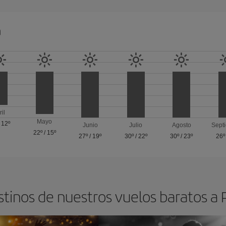
a
ril
Mayo
/
12º
Junio
Julio
Agosto
Sept
22º
/
15º
27º
/
19º
30º
/
22º
30º
/
23º
26º
stinos de nuestros vuelos baratos a