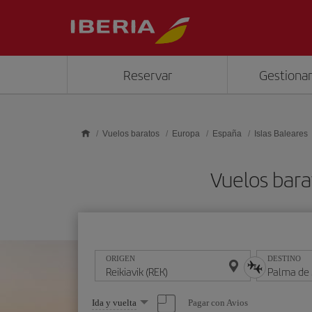
Saltar al contenido principal
Reservar
Gestionar
Vuelos baratos
Europa
España
Islas Baleares
Vuelos bara
ORIGEN
DESTINO
Seleccione
Pagar con Avios
Ida y vuelta