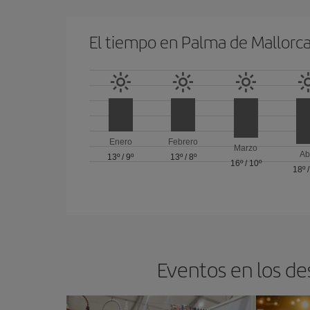
El tiempo en Palma de Mallorc
Enero
Febrero
Marzo
Ab
13º
/
9º
13º
/
8º
16º
/
10º
18º
Eventos en los de