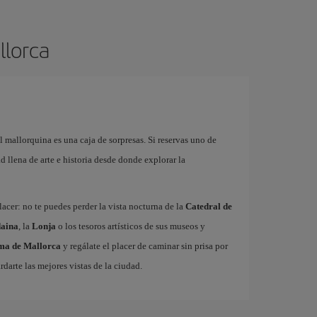
llorca
l mallorquina es una caja de sorpresas. Si reservas uno de
 llena de arte e historia desde donde explorar la
acer: no te puedes perder la vista nocturna de la
Catedral de
aina
, la
Lonja
o los tesoros artísticos de sus museos y
lma de Mallorca
y regálate el placer de caminar sin prisa por
rdarte las mejores vistas de la ciudad.