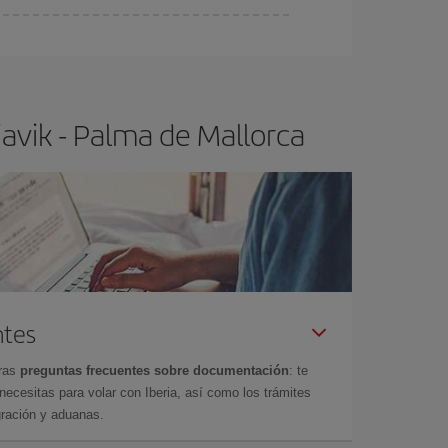
ser flexible.
Lo normal es que
cuanto antes
 poco abiertos, podrás
elegir el precio más
avik - Palma de Mallorca
ntes
tras
preguntas frecuentes sobre documentación
: te
cesitas para volar con Iberia, así como los trámites
gración y aduanas.