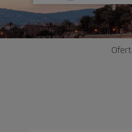
una
opción
Ofert