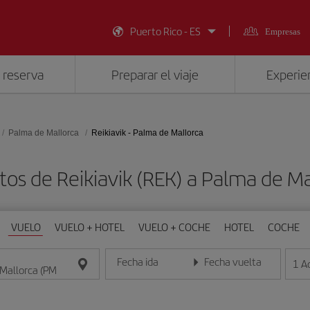
Puerto Rico - ES
Empresas
 reserva
Preparar el viaje
Experien
Palma de Mallorca
Reikiavik - Palma de Mallorca
tos de Reikiavik (REK) a Palma de Ma
VUELO
VUELO + HOTEL
VUELO + COCHE
HOTEL
COCHE
Fecha ida
Fecha vuelta
1
A
Introduce la fecha en formato día/mes/año
Introduce la fecha en format