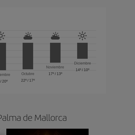
Diciembre
Noviembre
14º
/
10º
Octubre
17º
/
13º
iembre
22º
/
17º
/
20º
 Palma de Mallorca