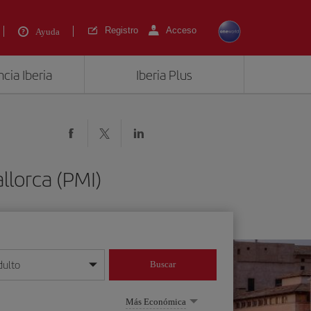
Registro
Acceso
Ayuda
cia Iberia
Iberia Plus
llorca (PMI)
dulto
Buscar
o día/mes/año
Más Económica