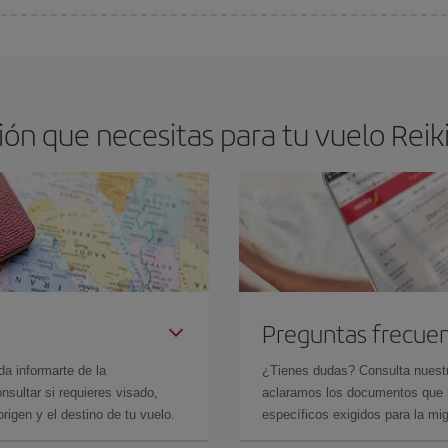
os baratos. Las claves para encontrar los mejores precios son
anticiparte y 
drán. Además, si buscas los vuelos con las fechas y los horarios del viaje un
ón que necesitas para tu vuelo Reiki
Preguntas frecue
da informarte de la
¿Tienes dudas? Consulta nues
sultar si requieres visado,
aclaramos los documentos que ne
rigen y el destino de tu vuelo.
específicos exigidos para la mi