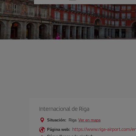
una
opción
Internacional de Riga
Situación:
Riga
Ver en mapa
https://www.riga-airport.com/e
Página web: