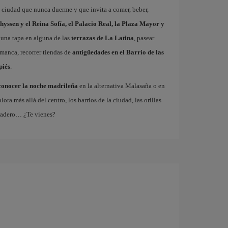
a ciudad que nunca duerme y que invita a comer, beber,
hyssen y el Reina Sofía, el Palacio Real, la Plaza Mayor y
 una tapa en alguna de las
terrazas de La Latina
, pasear
amanca, recorrer tiendas de
antigüedades en el Barrio de las
piés
.
conocer la noche madrileña
en la alternativa Malasaña o en
 más allá del centro, los barrios de la ciudad, las orillas
tadero… ¿Te vienes?