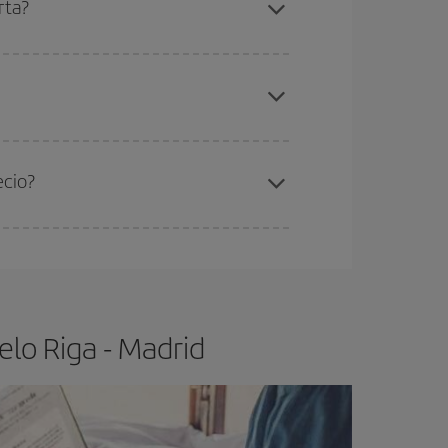
rta?
elo y de que las tarifas más baratas (turista)
ga-Madrid-dest
.
ra el vuelo más barato.
ecio?
ser flexible.
Lo normal es que
cuanto antes
 poco abiertos, podrás
elegir el precio más
lo Riga - Madrid