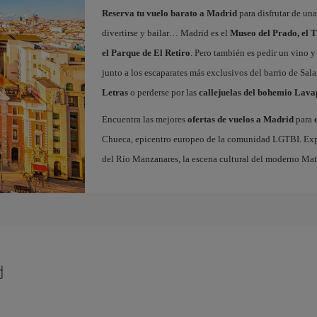
Reserva tu vuelo barato a Madrid
para disfrutar de un
divertirse y bailar… Madrid es el
Museo del Prado, el T
el Parque de El Retiro
. Pero también es pedir un vino y
junto a los escaparates más exclusivos del barrio de Sal
Letras
o perderse por las
callejuelas del bohemio Lava
Encuentra las mejores
ofertas de vuelos a Madrid
para
Chueca, epicentro europeo de la comunidad LGTBI. Explora
del Río Manzanares, la escena cultural del moderno Ma
d