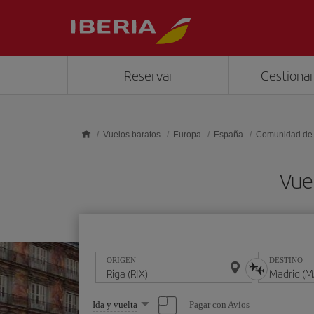
Saltar al contenido principal
Reservar
Gestionar
Vuelos baratos
Europa
España
Comunidad de
Vue
ORIGEN
DESTINO
Seleccione
Pagar con Avios
Ida y vuelta