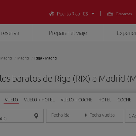
Puerto Rico - ES
Empresas
 reserva
Preparar el viaje
Experien
 Madrid
Madrid
Riga - Madrid
los baratos de Riga (RIX) a Madrid (
VUELO
VUELO + HOTEL
VUELO + COCHE
HOTEL
COCHE
Fecha ida
Fecha vuelta
1
A
Introduce la fecha en formato día/mes/año
Introduce la fecha en format