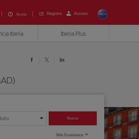
Registro
Acceso
Ayuda
cia Iberia
Iberia Plus
MAD)
dulto
Buscar
o día/mes/año
Más Económica