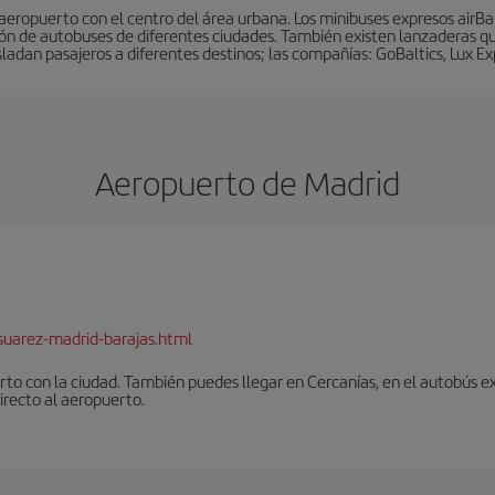
eropuerto con el centro del área urbana. Los minibuses expresos airBalt
ión de autobuses de diferentes ciudades. También existen lanzaderas qu
sladan pasajeros a diferentes destinos; las compañías: GoBaltics, Lux Ex
Aeropuerto de Madrid
suarez-madrid-barajas.html
to con la ciudad. También puedes llegar en Cercanías, en el autobús ex
irecto al aeropuerto.