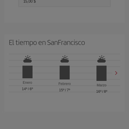
15,00 $
El tiempo en SanFrancisco
Enero
Febrero
Marzo
14º
/
6º
15º
/
7º
16º
/
8º