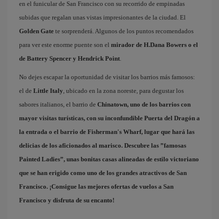
en el funicular de San Francisco con su recorrido de empinadas
subidas que regalan unas vistas impresionantes de la ciudad. El
Golden Gate
te sorprenderá. Algunos de los puntos recomendados
para ver este enorme puente son el
mirador de H.Dana Bowers o el
de Battery Spencer y Hendrick Point
.
No dejes escapar la oportunidad de visitar los barrios más famosos:
el de
Little Italy
, ubicado en la zona noreste, para degustar los
sabores italianos, el barrio de
Chinatown
, uno de los barrios con
mayor visitas turísticas, con su inconfundible Puerta del Dragón a
la entrada o el barrio de
Fisherman's Wharf
, lugar que hará las
delicias de los aficionados al marisco. Descubre las ”famosas
Painted Ladies
”, unas bonitas casas alineadas de estilo victoriano
que se han erigido como uno de los grandes atractivos de San
Francisco. ¡Consigue las mejores
ofertas de vuelos a San
Francisco
y disfruta de su encanto!