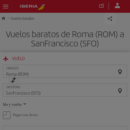
Saltar al contenido principal
Vuelos baratos
Vuelos baratos de Roma (ROM) a
SanFrancisco (SFO)
VUELO
ORIGEN
DESTINO
Seleccione
Ida y vuelta
una
opción
Pagar con Avios