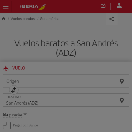
Saltar al contenido principal
Vuelos baratos
Sudamérica
Vuelos baratos a San Andrés
(ADZ)
VUELO
Origen
DESTINO
Seleccione
Ida y vuelta
una
opción
Pagar con Avios