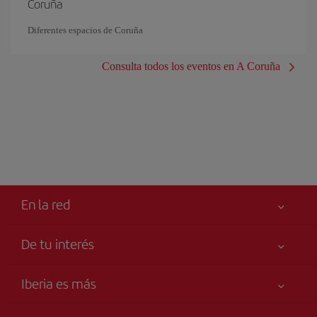
Coruña
Diferentes espacios de Coruña
Consulta todos los eventos en A Coruña
En la red
De tu interés
Tu seguridad es lo primero
Iberia es más
Accesibilidad
Noticias y Novedades
Compromiso de servicio