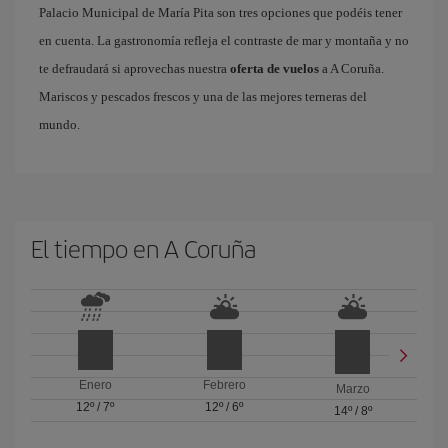
Palacio Municipal de María Pita son tres opciones que podéis tener
en cuenta. La gastronomía refleja el contraste de mar y montaña y no
te defraudará si aprovechas nuestra
oferta de vuelos
a A Coruña.
Mariscos y pescados frescos y una de las mejores terneras del
mundo.
El tiempo en A Coruña
Enero
Febrero
Marzo
12º
/
7º
12º
/
6º
14º
/
8º