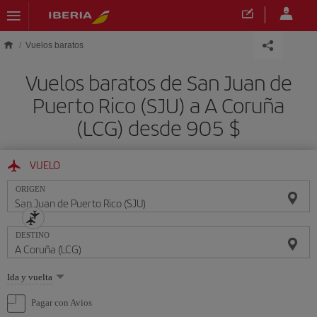
Saltar al contenido principal
Vuelos baratos
Vuelos baratos de San Juan de
Puerto Rico (SJU) a A Coruña
(LCG) desde 905 $
VUELO
ORIGEN
DESTINO
Seleccione
Ida y vuelta
una
opción
Pagar con Avios