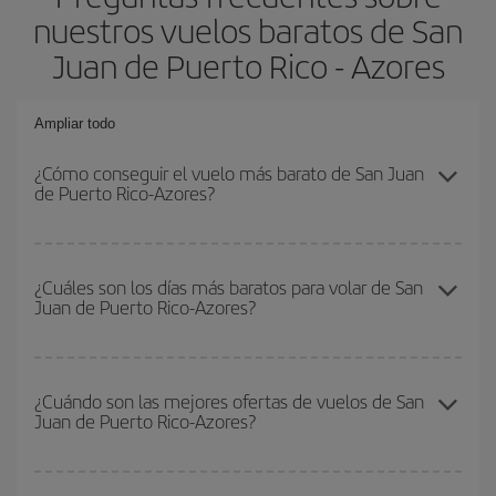
nuestros vuelos baratos de San
Juan de Puerto Rico - Azores
Ampliar todo
¿Cómo conseguir el vuelo más barato de San Juan
de Puerto Rico-Azores?
Podrás ahorrar en tu billete de avión de San Juan de Puerto Rico-
Azores-dest y conseguir el vuelo más barato si evitas temporadas
¿Cuáles son los días más baratos para volar de San
Juan de Puerto Rico-Azores?
altas, compras con antelación y puedes ser flexible con las
fechas y horarios de ida y vuelta.
Para saber qué días te saldrá más económico volar, solo tienes
que empezar una consulta en nuestro
buscador de vuelos
¿Cuándo son las mejores ofertas de vuelos de San
Juan de Puerto Rico-Azores?
baratos
. Dinos desde dónde vuelas, a dónde quieres ir y en qué
fechas habías pensado viajar. Te mostraremos los vuelos más
baratos, no solo
para tu consulta, sino para días cercanos
,
Puedes conseguir los vuelos más baratos viajando
fuera de las
tanto de ida como de vuelta, para que puedas encontrar la mejor