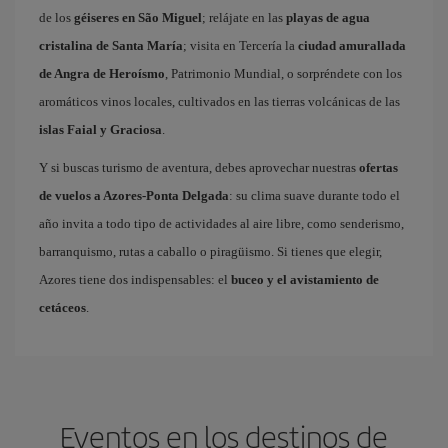
de los
géiseres en São Miguel
; relájate en las
playas de agua
cristalina de Santa María
; visita en Tercería la
ciudad amurallada
de Angra de Heroísmo
, Patrimonio Mundial, o sorpréndete con los
aromáticos vinos locales, cultivados en las tierras volcánicas de las
islas Faial y Graciosa
.
Y si buscas turismo de aventura, debes aprovechar nuestras
ofertas
de vuelos a Azores-Ponta Delgada
: su clima suave durante todo el
año invita a todo tipo de actividades al aire libre, como senderismo,
barranquismo, rutas a caballo o piragüismo. Si tienes que elegir,
Azores tiene dos indispensables: el
buceo y el avistamiento de
cetáceos
.
Eventos en los destinos de