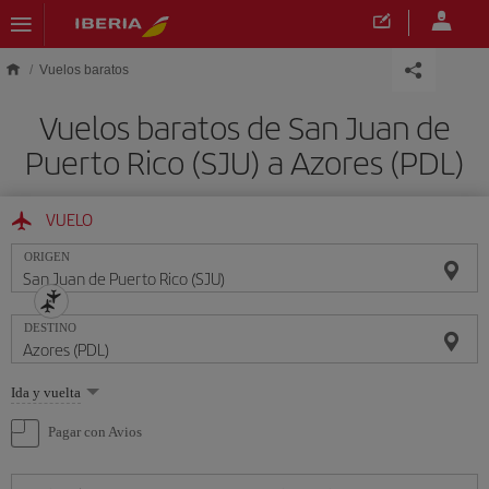
Saltar al contenido principal
Vuelos baratos
Vuelos baratos de San Juan de
Puerto Rico (SJU) a Azores (PDL)
VUELO
ORIGEN
DESTINO
Seleccione
Ida y vuelta
una
opción
Pagar con Avios