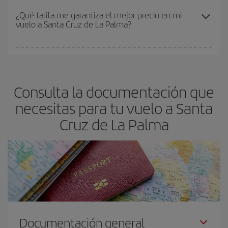
Los precios dependen de las plazas que queden libres en el vuelo
¿Qué tarifa me garantiza el mejor precio en mi
vuelo a Santa Cruz de La Palma?
y de que las tarifas más baratas (turista) estén disponibles o se
vayan agotando. Por eso, comprar con antelación es
fundamental
para conseguir
vuelos baratos a Santa Cruz de La
En Iberia, tenemos distintas tarifas para garantizarte el mejor
Palma.
precio según tus necesidades de viaje. La tarifa básica, te
asegura el vuelo más barato.
Consulta la documentación que
necesitas para tu vuelo a Santa
Cruz de La Palma
Documentación general