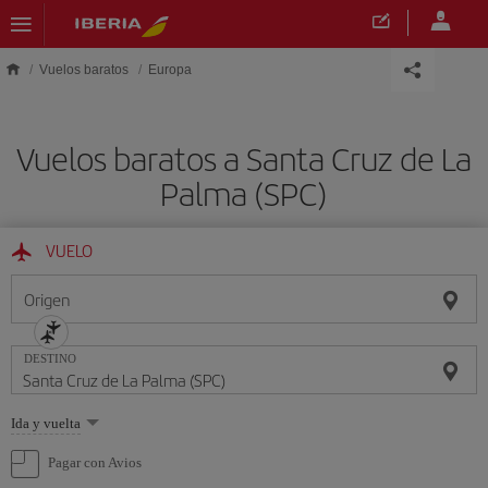
Saltar al contenido principal
Vuelos baratos
Europa
Vuelos baratos a Santa Cruz de La
Palma (SPC)
VUELO
Origen
DESTINO
Seleccione
Ida y vuelta
una
opción
Pagar con Avios