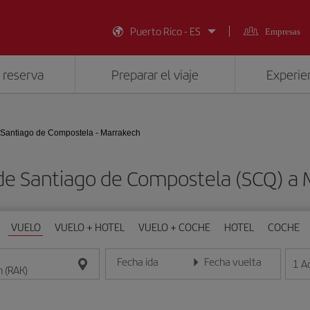
Puerto Rico - ES
Empresas
 reserva
Preparar el viaje
Experien
Santiago de Compostela - Marrakech
de Santiago de Compostela (SCQ) a
VUELO
VUELO + HOTEL
VUELO + COCHE
HOTEL
COCHE
Fecha ida
Fecha vuelta
1
A
Introduce la fecha en formato día/mes/año
Introduce la fecha en format