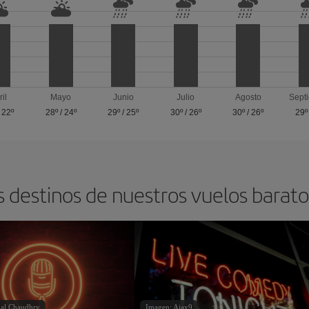
ril
Mayo
Junio
Julio
Agosto
Sept
/
22º
28º
/
24º
29º
/
25º
30º
/
26º
30º
/
26º
29º
s destinos de nuestros vuelos barat
ial Chaudhry
Imagen: Ajax9