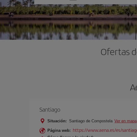
una
opción
Ofertas d
A
Santiago
Situación:
Santiago de Compostela
Ver en mapa
https://www.aena.es/es/santiago
Página web: