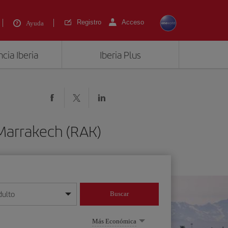
Registro
Acceso
Ayuda
cia Iberia
Iberia Plus
 Marrakech (RAK)
dulto
Buscar
o día/mes/año
Más Económica