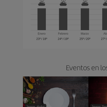
Enero
Febrero
Marzo
Ab
23º
/
18º
24º
/
19º
25º
/
20º
27º
Eventos en lo
Imagen: aboikis
Imagen: Dan