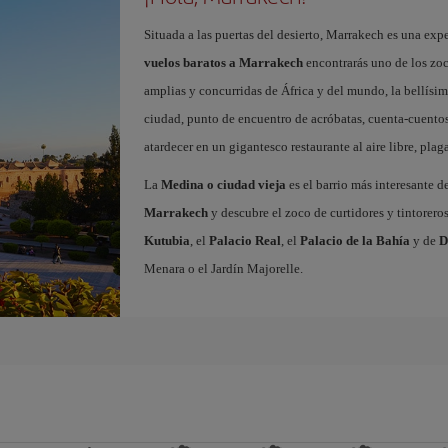
Situada a las puertas del desierto, Marrakech es una expe
vuelos baratos a Marrakech
encontrarás uno de los zo
amplias y concurridas de África y del mundo, la bellísi
ciudad, punto de encuentro de acróbatas, cuenta-cuentos
atardecer en un gigantesco restaurante al aire libre, pla
La
Medina o ciudad vieja
es el barrio más interesante d
Marrakech
y descubre el zoco de curtidores y tintorero
Kutubia
, el
Palacio Real
, el
Palacio de la Bahía
y de
D
Menara o el Jardín Majorelle.