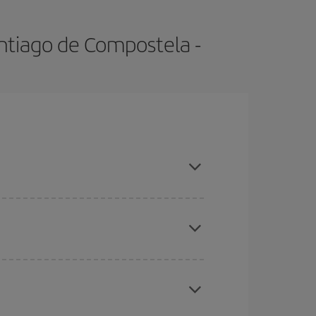
ntiago de Compostela -
mporadas altas, compras con antelación y puedes
ratos
. Dinos desde dónde vuelas, a dónde
ra días cercanos
, tanto de ida como de vuelta,
gunos
horarios
puede que te hagan ahorrar aún