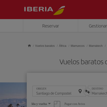
Saltar al contenido principal
Reservar
Gestionar
Vuelos baratos
África
Marruecos
Marrakech
Vuelos baratos 
ORIGEN
DESTINO
Seleccione
Pagar con Avios
Ida y vuelta