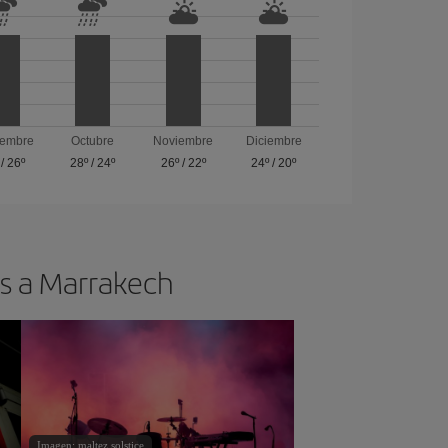
iembre
Octubre
Noviembre
Diciembre
/
26º
28º
/
24º
26º
/
22º
24º
/
20º
os a Marrakech
Imagen: maltez solstice