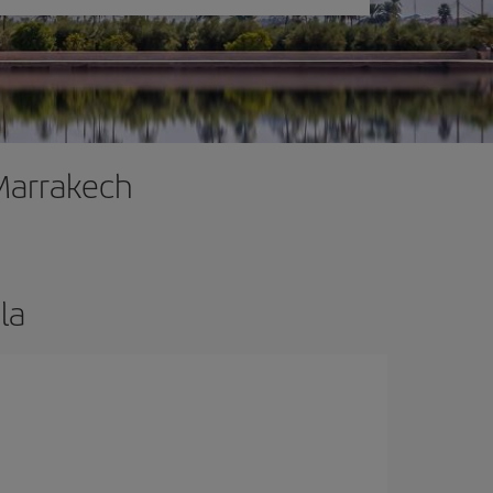
 Marrakech
la