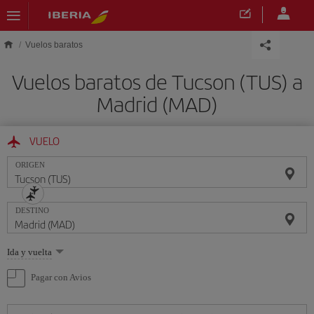
Saltar al contenido principal
Vuelos baratos
Vuelos baratos de Tucson (TUS) a
Madrid (MAD)
VUELO
ORIGEN
DESTINO
Seleccione
Ida y vuelta
una
opción
Pagar con Avios