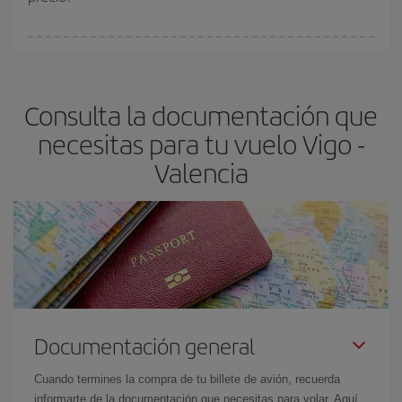
Cualquier día de la semana puedes encontrar vuelos baratos. Las
claves para encontrar los mejores precios son
anticiparte y ser
flexible.
Lo normal es que
cuanto antes
reserves tus billetes de
Consulta la documentación que
avión más baratos te saldrán. Además, si buscas los vuelos con
las fechas y los horarios del viaje un poco abiertos, podrás
elegir
necesitas para tu vuelo Vigo -
el precio más barato.
Valencia
Documentación general
Cuando termines la compra de tu billete de avión, recuerda
informarte de la documentación que necesitas para volar. Aquí