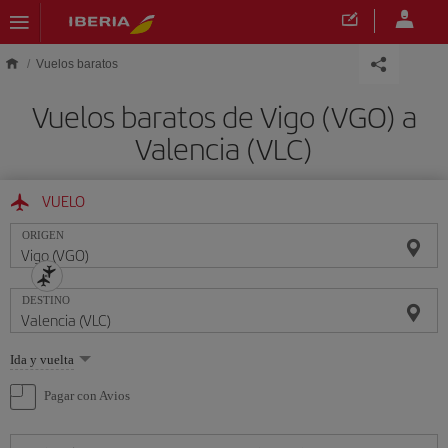
Saltar al contenido principal
Vuelos baratos
Vuelos baratos de Vigo (VGO) a
Valencia (VLC)
VUELO
ORIGEN
DESTINO
Seleccione
Ida y vuelta
una
opción
Pagar con Avios