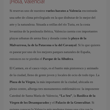
¡Hola, Valencia!
Si reservas uno de nuestros
vuelos baratos a Valencia
encontrarás
una urbe de clima privilegiado en la que disfrutar de lo mejor del
arte y la naturaleza. Situada a orillas del río Turia, en la costa
levantina de la península ibérica, Valencia cuenta con importantes
playas urbanas de arena fina y dorada como la
playa de la
Malvarrosa, la de la Patacona o la del Cavanyal
. Si lo que quieres
es pasear por uno de los mejores parques naturales de España,
entonces no te pierdas el
Parque de la Albufera
.
El Carmen, en el casco viejo, es el barrio más pintoresco y animado
de la ciudad, lleno de gente joven y locales de ocio de todo tipo. La
Plaza de la Virgen
, la más importante de la ciudad, ubicada en
pleno centro, alberga tres monumentos emblemáticos: la imponente
Catedral de Santa María de Valencia,
“La Seu”
, la
Basílica de la
Virgen de los Desamparados
y el
Palacio de la Generalitat
. Si
quieres conocer la Valencia más moderna tienes una cita con la