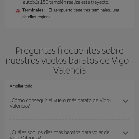
autobús 150 también realiza este trayecto.
Terminales:
El aeropuerto tiene tres terminales, una
de ellas regional.
Preguntas frecuentes sobre
nuestros vuelos baratos de Vigo -
Valencia
Ampliar todo
¿Cómo conseguir el vuelo más barato de Vigo-
Valencia?
Podrás ahorrar en tu billete de avión de Vigo-Valencia-dest y
conseguir el vuelo más barato si evitas temporadas altas,
¿Cuáles son los días más baratos para volar de
Vigo-Valencia?
compras con antelación y puedes ser flexible con las fechas y