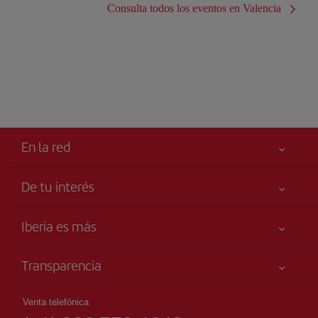
Consulta todos los eventos en Valencia
En la red
De tu interés
Tu seguridad es lo primero
Iberia es más
Accesibilidad
Noticias y Novedades
Compromiso de servicio
Transparencia
Grupo Iberia
Publicidad
Información Legal
Accionistas e Inversores
Mapa del sitio
Venta telefónica
Condiciones Transporte
Nuestras Alianzas