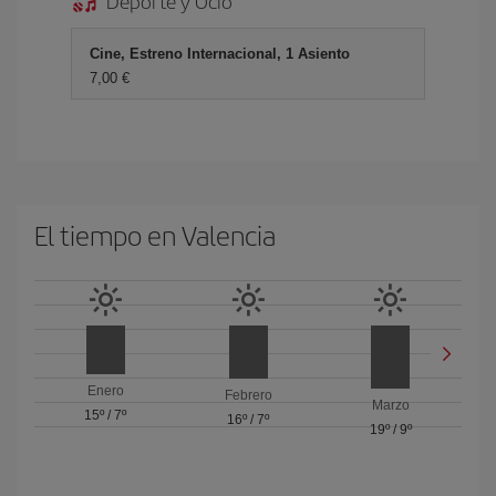
Deporte y Ocio
Cine, Estreno Internacional, 1 Asiento
7,00 €
El tiempo en Valencia
Enero
Febrero
Marzo
15º
/
7º
16º
/
7º
19º
/
9º