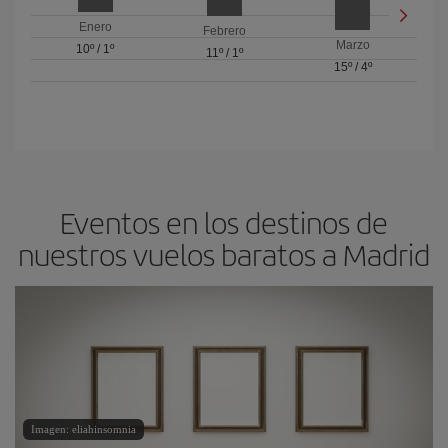
Enero
Febrero
Marzo
10º
/
1º
11º
/
1º
15º
/
4º
Eventos en los destinos de
nuestros vuelos baratos a Madrid
Imagen: eliahinsomnia