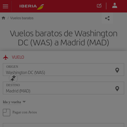
Saltar al contenido principal
Vuelos baratos
Vuelos baratos de Washington
DC (WAS) a Madrid (MAD)
VUELO
ORIGEN
DESTINO
Seleccione
Ida y vuelta
una
opción
Pagar con Avios