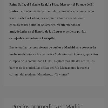
Reina Sofía, el Palacio Real, la Plaza Mayor y el Parque de El
Retiro
. Pero también es pedir un vino y una tapa en alguna de las
terrazas de La Latina
, pasear junto a los escaparates más
exclusivos del barrio de Salamanca, recorrer tiendas de
antigüedades en el Barrio de las Letras
o perderse por las
callejuelas del bohemio Lavapiés
.
Encuentra las mejores
ofertas de vuelos a Madrid
para
conocer la
noche madrileña
en la alternativa Malasaña o en Chueca, epicentro
europeo de la comunidad LGTBI. Explora más allá del centro, los
barrios de la ciudad, las orillas del Río Manzanares, la escena
cultural del moderno Matadero… ¿Te vienes?
Precios promedios en Madrid