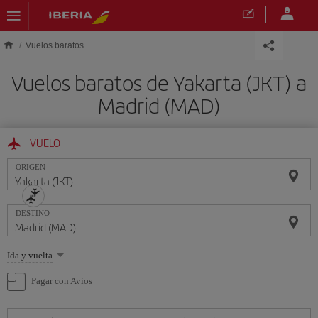
Saltar al contenido principal
Vuelos baratos
Vuelos baratos de Yakarta (JKT) a
Madrid (MAD)
VUELO
ORIGEN
DESTINO
Seleccione
Ida y vuelta
una
opción
Pagar con Avios