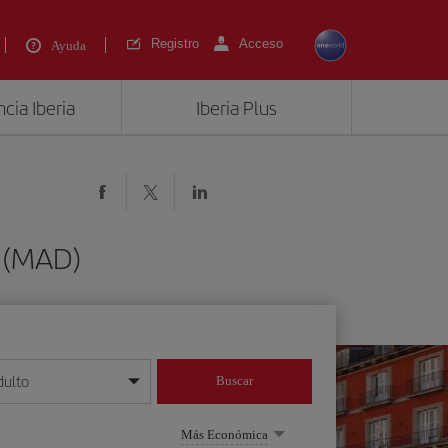
Registro
Acceso
Ayuda
cia Iberia
Iberia Plus
d (MAD)
dulto
Buscar
o día/mes/año
Más Económica