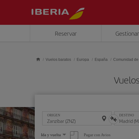
Saltar al contenido principal
Reservar
Gestionar
Vuelos baratos
Europa
España
Comunidad de
Vuelos
ORIGEN
DESTINO
Seleccione
Pagar con Avios
Ida y vuelta