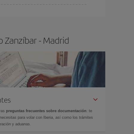
ser flexible.
Lo normal es que
cuanto antes
 poco abiertos, podrás
elegir el precio más
o Zanzíbar - Madrid
ntes
tras
preguntas frecuentes sobre documentación
: te
cesitas para volar con Iberia, así como los trámites
gración y aduanas.