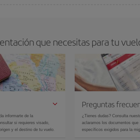
os baratos. Las claves para encontrar los mejores precios son
anticiparte y 
drán. Además, si buscas los vuelos con las fechas y los horarios del viaje un
ntación que necesitas para tu vuel
Preguntas frecue
da informarte de la
¿Tienes dudas? Consulta nues
sultar si requieres visado,
aclaramos los documentos que ne
rigen y el destino de tu vuelo.
específicos exigidos para la mi