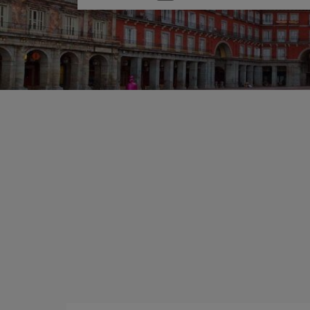
una
opción