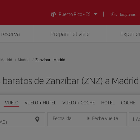
Puerto Rico - ES
Empresas
 reserva
Preparar el viaje
Experien
 Madrid
Madrid
Zanzíbar - Madrid
 baratos de Zanzíbar (ZNZ) a Madri
VUELO
VUELO + HOTEL
VUELO + COCHE
HOTEL
COCHE
Fecha ida
Fecha vuelta
1
A
Introduce la fecha en formato día/mes/año
Introduce la fecha en format