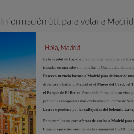
Información útil para volar a Madrid
¡Hola, Madrid!
Es la
capital de España
, pero también la ciudad de los 
trazadas en una urbe sin murallas… Una ciudad abierta 
Reserva tu vuelo barato a Madrid
para disfrutar de un
divertirse y bailar… Madrid es el
Museo del Prado, el T
el Parque de El Retiro
. Pero también es pedir un vino y
junto a los escaparates más exclusivos del barrio de Sal
Letras
o perderse por las
callejuelas del bohemio Lava
Encuentra las mejores
ofertas de vuelos a Madrid
para
Chueca, epicentro europeo de la comunidad LGTBI. Explora