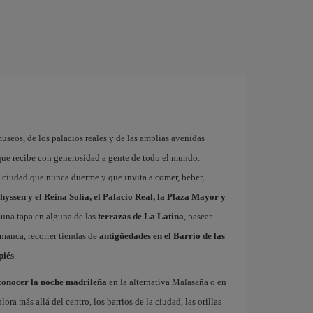
museos, de los palacios reales y de las amplias avenidas
que recibe con generosidad a gente de todo el mundo.
a ciudad que nunca duerme y que invita a comer, beber,
hyssen y el Reina Sofía, el Palacio Real, la Plaza Mayor y
 una tapa en alguna de las
terrazas de La Latina
, pasear
amanca, recorrer tiendas de
antigüedades en el Barrio de las
piés
.
conocer la noche madrileña
en la alternativa Malasaña o en
 más allá del centro, los barrios de la ciudad, las orillas