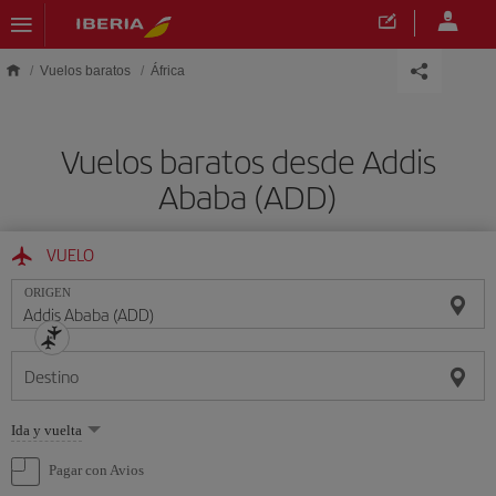
Saltar al contenido principal
Vuelos baratos
África
Vuelos baratos desde Addis
Ababa (ADD)
VUELO
ORIGEN
Destino
Seleccione
Ida y vuelta
una
opción
Pagar con Avios