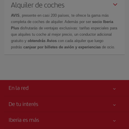
Alquiler de coches
AVIS
, presente en casi 200 países, te ofrece la gama más
completa de coches de alquiler. Además por ser
socio Iberia
Plus
disfrutarás de ventajas exclusivas: tarifas especiales para
que alquiles tu coche al mejor precio, un conductor adicional
gratuito y
obtendrás Avios
con cada alquiler que luego
podrás
canjear por billetes de avión y experiencias
de ocio.
En la red
De tu interés
Tu seguridad es lo primero
Iberia es más
Accesibilidad