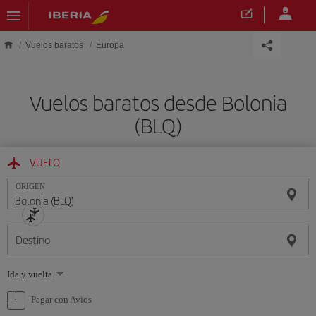
Saltar al contenido principal
Vuelos baratos
Europa
Vuelos baratos desde Bolonia
(BLQ)
VUELO
ORIGEN
Destino
Seleccione
Ida y vuelta
una
opción
Pagar con Avios