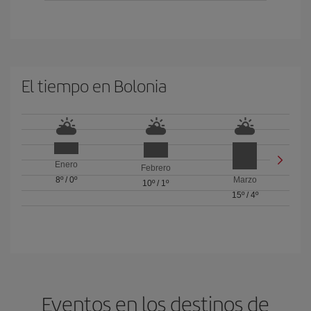
El tiempo en Bolonia
Enero
Febrero
8º
/
0º
Marzo
10º
/
1º
15º
/
4º
Eventos en los destinos de