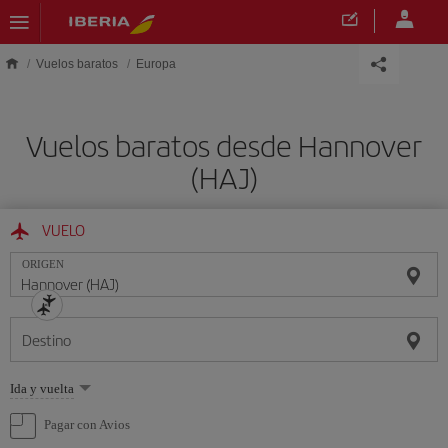
Saltar al contenido principal
Vuelos baratos
Europa
Vuelos baratos desde Hannover
(HAJ)
VUELO
ORIGEN
Destino
Seleccione
Ida y vuelta
una
opción
Pagar con Avios