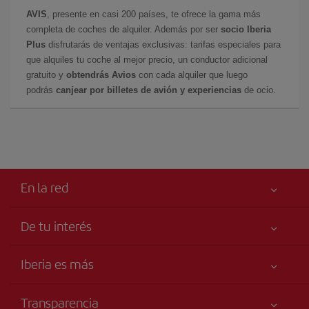
AVIS
, presente en casi 200 países, te ofrece la gama más
completa de coches de alquiler. Además por ser
socio Iberia
Plus
disfrutarás de ventajas exclusivas: tarifas especiales para
que alquiles tu coche al mejor precio, un conductor adicional
gratuito y
obtendrás Avios
con cada alquiler que luego
podrás
canjear por billetes de avión y experiencias
de ocio.
En la red
De tu interés
Tu seguridad es lo primero
Iberia es más
Accesibilidad
Noticias y Novedades
Compromiso de servicio
Transparencia