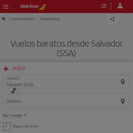
Saltar al contenido principal
Vuelos baratos
Sudamérica
Vuelos baratos desde Salvador
(SSA)
VUELO
ORIGEN
Destino
Seleccione
Ida y vuelta
una
opción
Pagar con Avios