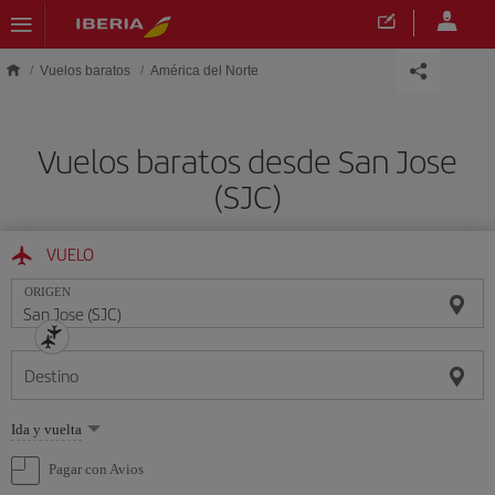
Saltar al contenido principal
Vuelos baratos
América del Norte
Vuelos baratos desde San Jose
(SJC)
VUELO
ORIGEN
Destino
Seleccione
Ida y vuelta
una
opción
Pagar con Avios