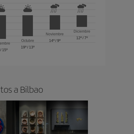
Diciembre
Noviembre
12º
/
7º
Octubre
14º
/
9º
iembre
19º
/
13º
/
15º
tos a Bilbao