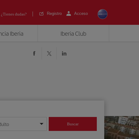
Registro
Acceso
¿Tienes dudas?
cia Iberia
Iberia Club
dulto
Buscar
o día/mes/año