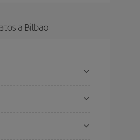
atos a Bilbao
es ser flexible con las fechas y horarios de ida y
cuentras el vuelo más barato.
ratos
. Dinos desde dónde vuelas, a dónde
ra días cercanos
, tanto de ida como de vuelta,
gunos
horarios
puede que te hagan ahorrar aún