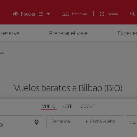
Россия - ES
Empresas
Ayuda
 reserva
Preparar el viaje
Experien
bao
Vuelos baratos a Bilbao (BIO)
VUELO
HOTEL
COCHE
Fecha ida
Fecha vuelta
1
A
Introduce la fecha en formato día/mes/año
Introduce la fecha en format