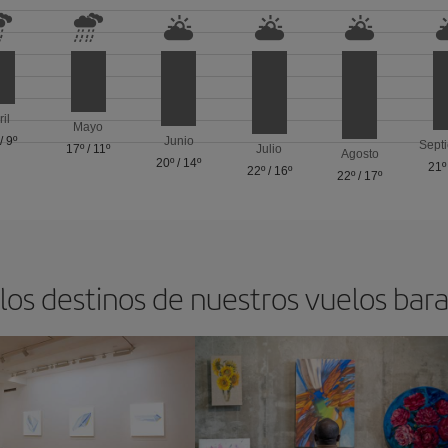
ril
Mayo
/
9º
Junio
Sept
17º
/
11º
Julio
Agosto
20º
/
14º
21º
22º
/
16º
22º
/
17º
los destinos de nuestros vuelos bara