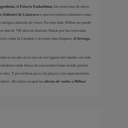
genheim, el Palacio Euskalduna
, las estaciones de metro
nte Zubizuri de Calatrava
o nuevos centros culturales como
un antiguo almacén de vinos. Por otro lado, Bilbao no puede
con más de 700 años de historia. Pasear por las conocidas
icos como la Catedral o su teatro más elegante,
el Arriaga
,
omía es un arte al ser uno de los lugares del mundo con más
rededores están llenos de concurridos bares donde puedes
vino. Y, por si fuera poco, las playas y los espectaculares
metro. ¡No dejes escapar las
ofertas de vuelos a Bilbao
!