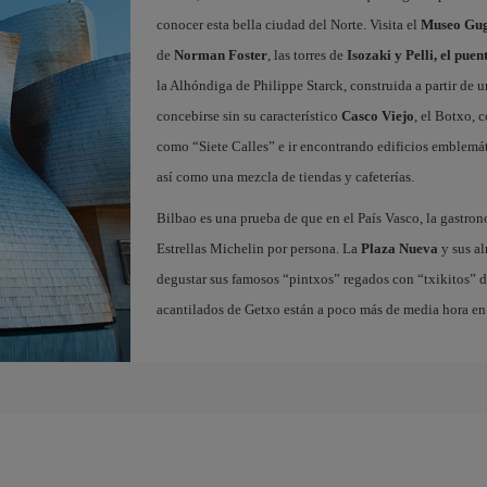
conocer esta bella ciudad del Norte. Visita el
Museo Gug
de
Norman Foster
, las torres de
Isozaki y Pelli, el pue
la Alhóndiga de Philippe Starck, construida a partir de 
concebirse sin su característico
Casco Viejo
, el Botxo, 
como “Siete Calles” e ir encontrando edificios emblemát
así como una mezcla de tiendas y cafeterías.
Bilbao es una prueba de que en el País Vasco, la gastron
Estrellas Michelin por persona. La
Plaza Nueva
y sus al
degustar sus famosos “pintxos” regados con “txikitos” de 
acantilados de Getxo están a poco más de media hora en 