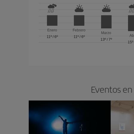
Enero
Febrero
Marzo
Ab
11º
/
6º
11º
/
6º
13º
/
7º
15º
Eventos en 