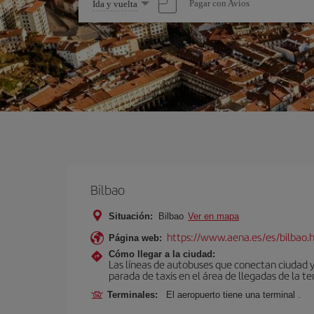
Seleccione
Pagar con Avios
Ida y vuelta
una
opción
Bilbao
Situación:
Bilbao
Ver en mapa
https://www.aena.es/es/bilbao.
Página web:
Cómo llegar a la ciudad:
Las líneas de autobuses que conectan ciudad 
parada de taxis en el área de llegadas de la te
Terminales:
El aeropuerto tiene una terminal .